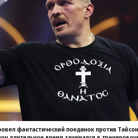
провел фантастический поединок против Тайсо
он длительное время занимался в тренировоч