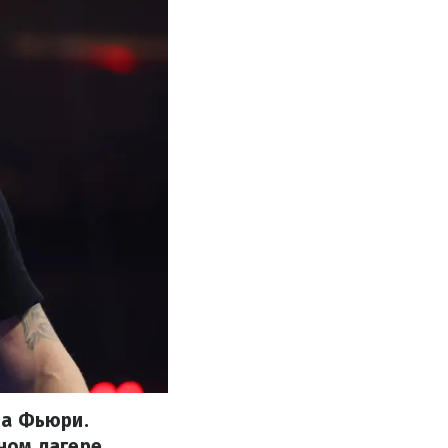
на Фьюри.
ном лагере,