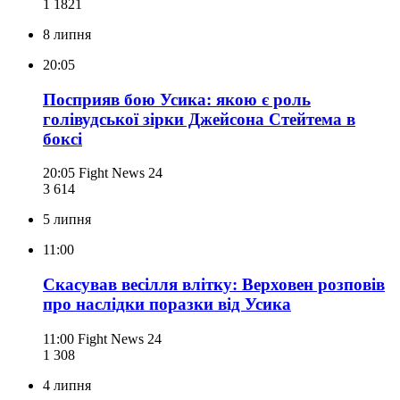
1 182
1
8 липня
20:05
Посприяв бою Усика: якою є роль
голівудської зірки Джейсона Стейтема в
боксі
20:05
Fight News 24
3 614
5 липня
11:00
Скасував весілля влітку: Верховен розповів
про наслідки поразки від Усика
11:00
Fight News 24
1 308
4 липня