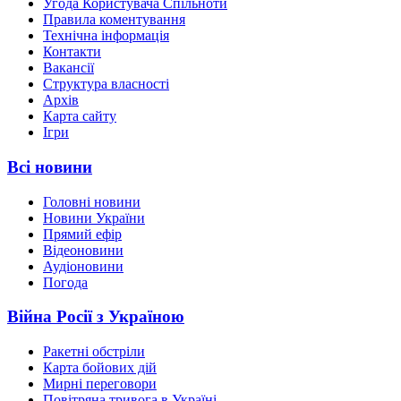
Угода Користувача Спільноти
Правила коментування
Технічна інформація
Контакти
Вакансії
Структура власності
Архів
Карта сайту
Ігри
Всі новини
Головні новини
Новини України
Прямий ефір
Відеоновини
Аудіоновини
Погода
Війна Росії з Україною
Ракетні обстріли
Карта бойових дій
Мирні переговори
Повітряна тривога в Україні