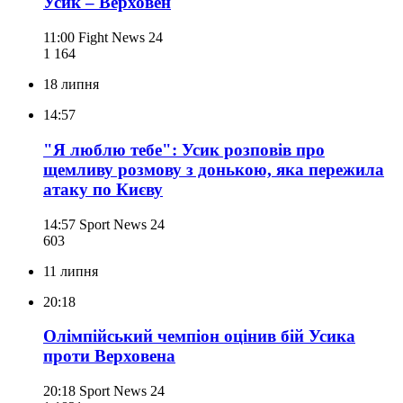
Усик – Верховен
11:00
Fight News 24
1 164
18 липня
14:57
"Я люблю тебе": Усик розповів про
щемливу розмову з донькою, яка пережила
атаку по Києву
14:57
Sport News 24
603
11 липня
20:18
Олімпійський чемпіон оцінив бій Усика
проти Верховена
20:18
Sport News 24