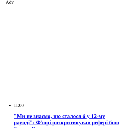
Adv
11:00
"Ми не знаємо, що сталося б у 12-му
раунді": Ф'юрі розкритикував рефері бою