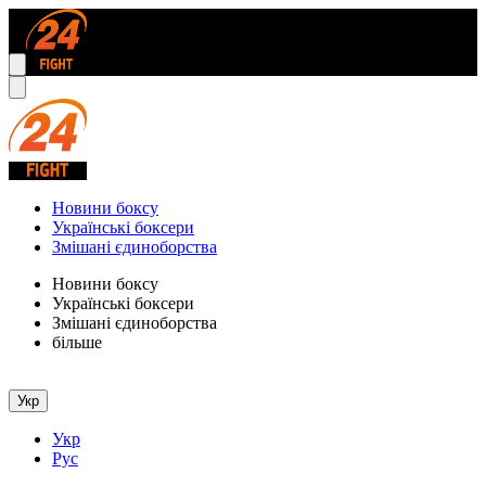
Новини боксу
Українські боксери
Змішані єдиноборства
Новини боксу
Українські боксери
Змішані єдиноборства
більше
Укр
Укр
Рус