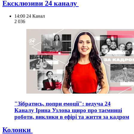
Ексклюзиви 24 каналу
14:00
24 Канал
2 036
"Зібратись, попри емоції": ведуча 24
Каналу Ірина Узлова щиро про таємниці
роботи, виклики в ефірі та життя за кадром
Колонки