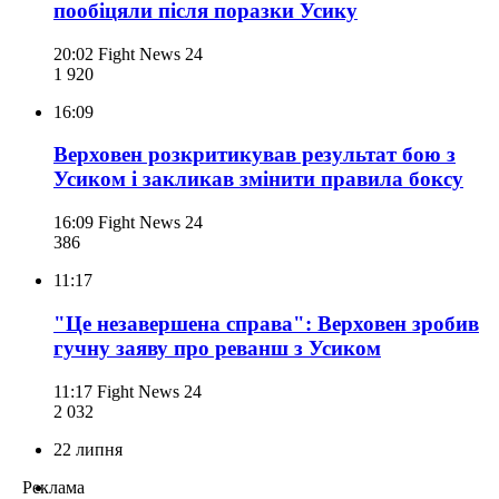
пообіцяли після поразки Усику
20:02
Fight News 24
1 920
16:09
Верховен розкритикував результат бою з
Усиком і закликав змінити правила боксу
16:09
Fight News 24
386
11:17
"Це незавершена справа": Верховен зробив
гучну заяву про реванш з Усиком
11:17
Fight News 24
2 032
22 липня
Реклама