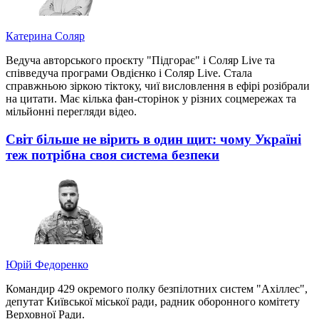
Катерина Соляр
Ведуча авторського проєкту "Підгорає" і Соляр Live та
співведуча програми Овдієнко і Соляр Live. Стала
справжньою зіркою тіктоку, чиї висловлення в ефірі розібрали
на цитати. Має кілька фан-сторінок у різних соцмережах та
мільйонні перегляди відео.
Світ більше не вірить в один щит: чому Україні
теж потрібна своя система безпеки
Юрій Федоренко
Командир 429 окремого полку безпілотних систем "Ахіллес",
депутат Київської міської ради, радник оборонного комітету
Верховної Ради.