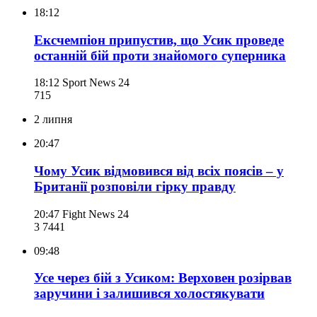
18:12
Ексчемпіон припустив, що Усик проведе
останній бій проти знайомого суперника
18:12
Sport News 24
715
2 липня
20:47
Чому Усик відмовився від всіх поясів – у
Британії розповіли гірку правду
20:47
Fight News 24
3 744
1
09:48
Усе через бій з Усиком: Верховен розірвав
заручини і залишився холостякувати