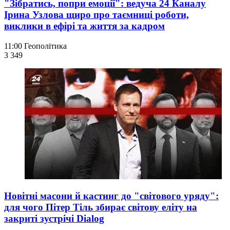
"Зібратись, попри емоції": ведуча 24 Каналу
Ірина Узлова щиро про таємниці роботи,
виклики в ефірі та життя за кадром
11:00
Геополітика
3 349
Новітні масони й кастинг до "світового уряду":
для чого Пітер Тіль збирає світову еліту на
закриті зустрічі Dialog