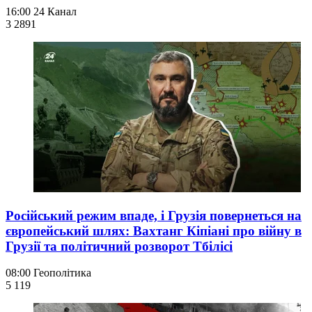
16:00
24 Канал
3 289
1
Російський режим впаде, і Грузія повернеться на
європейський шлях: Вахтанг Кіпіані про війну в
Грузії та політичний розворот Тбілісі
08:00
Геополітика
5 119