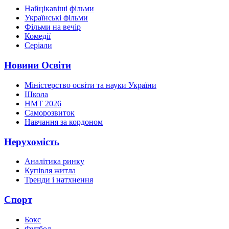
Найцікавіші фільми
Українські фільми
Фільми на вечір
Комедії
Серіали
Новини Освіти
Міністерство освіти та науки України
Школа
НМТ 2026
Саморозвиток
Навчання за кордоном
Нерухомість
Аналітика ринку
Купівля житла
Тренди і натхнення
Спорт
Бокс
Футбол