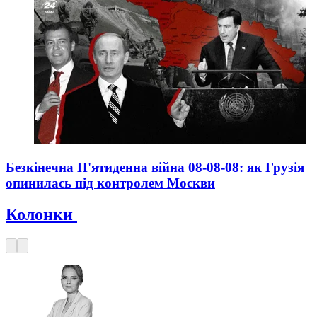
Безкінечна П'ятиденна війна 08-08-08: як Грузія
опинилась під контролем Москви
Колонки