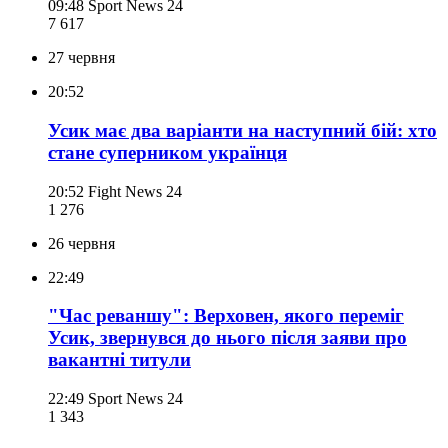
09:48
Sport News 24
7 617
27 червня
20:52
Усик має два варіанти на наступний бій: хто
стане суперником українця
20:52
Fight News 24
1 276
26 червня
22:49
"Час реваншу": Верховен, якого переміг
Усик, звернувся до нього після заяви про
вакантні титули
22:49
Sport News 24
1 343