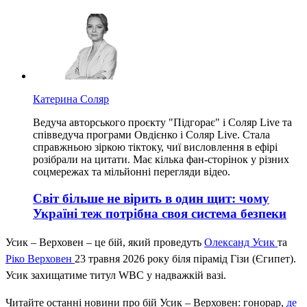
Катерина Соляр
Ведуча авторського проєкту "Підгорає" і Соляр Live та
співведуча програми Овдієнко і Соляр Live. Стала
справжньою зіркою тіктоку, чиї висловлення в ефірі
розібрали на цитати. Має кілька фан-сторінок у різних
соцмережах та мільйонні перегляди відео.
Світ більше не вірить в один щит: чому
Україні теж потрібна своя система безпеки
Усик – Верховен – це бій, який проведуть
Олександ Усик
та
Ріко Верховен
23 травня 2026 року біля пірамід Гізи (Єгипет).
Усик захищатиме титул WBC у надважкій вазі.
Читайте останні новини про бій Усик – Верховен: гонорар,
де