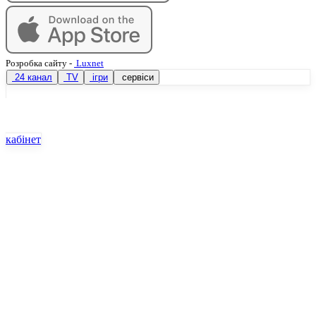
Розробка сайту
-
Luxnet
24 канал
TV
ігри
сервіси
кабінет