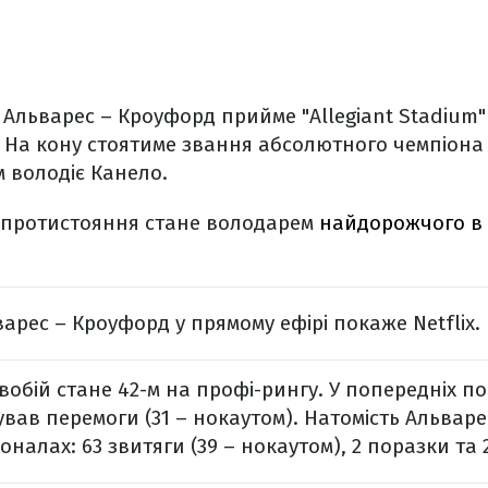
 Альварес – Кроуфорд прийме "Allegiant Stadium" 
. На кону стоятиме звання абсолютного чемпіона с
м володіє Канело.
 протистояння стане володарем
найдорожчого в і
арес – Кроуфорд у прямому ефірі покаже Netflix.
вобій стане 42-м на профі-рингу. У попередніх п
вав перемоги (31 – нокаутом). Натомість Альваре
оналах: 63 звитяги (39 – нокаутом), 2 поразки та 2