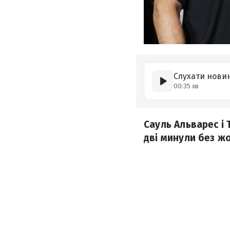
Слухати нови
00:35 хв
Сауль Альварес і 
дві минули без жо