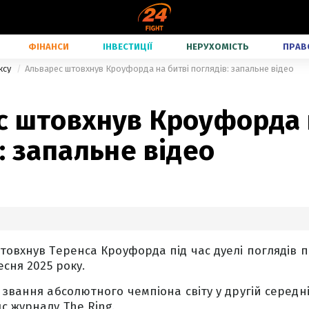
ФІНАНСИ
ІНВЕСТИЦІЇ
НЕРУХОМІСТЬ
ПРАВ
ксу
Альварес штовхнув Кроуфорда на битві поглядів: запальне відео
с штовхнув Кроуфорда 
: запальне відео
товхнув Теренса Кроуфорда під час дуелі поглядів п
есня 2025 року.
звання абсолютного чемпіона світу у другій середні
 журналу The Ring.