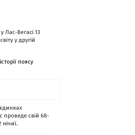
у Лас-Вегасі 13
віту у другій
сторії поясу
оєдинках
с проведе свій 68-
 нічиї.