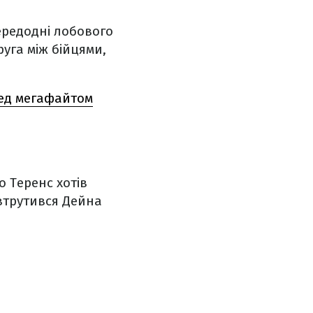
ередодні лобового
уга між бійцями,
ред мегафайтом
о Теренс хотів
втрутився Дейна