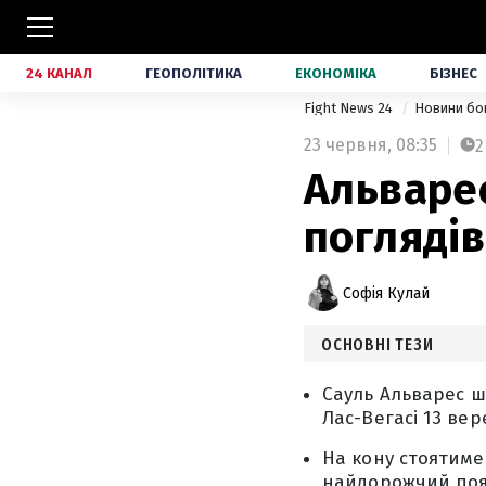
24 КАНАЛ
ГЕОПОЛІТИКА
ЕКОНОМІКА
БІЗНЕС
Fight News 24
Новини бо
23 червня,
08:35
2
Альваре
поглядів
Софія Кулай
ОСНОВНІ ТЕЗИ
Сауль Альварес ш
Лас-Вегасі 13 вер
На кону стоятиме 
найдорожчий пояс