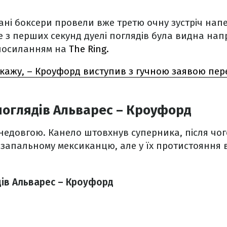
ані боксери провели вже третю очну зустріч нап
 з перших секунд дуелі поглядів була видна напр
посиланням на
The Ring.
скажу, – Кроуфорд виступив з гучною заявою пе
поглядів Альварес – Кроуфорд
 недовгою. Канело штовхнув суперника, після чог
 запальному мексиканцю, але у їх протистояння 
дів Альварес – Кроуфорд