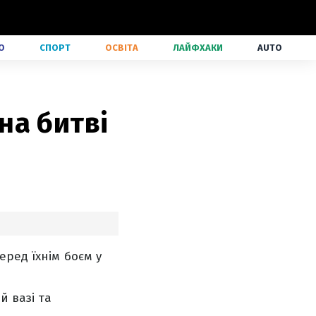
О
СПОРТ
ОСВІТА
ЛАЙФХАКИ
AUTO
на битві
еред їхнім боєм у
й вазі та