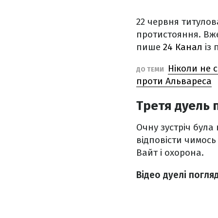
22 червня титулов
протистояння. Вже
пише
24 Канал
із 
Ніколи не 
ДО ТЕМИ
проти Альвареса
Третя дуель 
Очну зустріч була
відповісти чимось
Вайт і охорона.
Відео дуелі погля