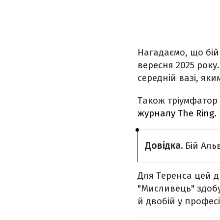
Нагадаємо, що бій
вересня 2025 року
середній вазі, яки
Також тріумфатор
журналу The Ring.
Довідка.
Бій Альв
Для Теренса цей д
"Мисливець" здобу
й двобій у професі