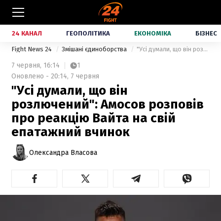
24 КАНАЛ
ГЕОПОЛІТИКА
ЕКОНОМІКА
БІЗНЕС
Fight News 24
Змішані єдиноборства
"Усі думали, що він розлючений": Амосов розповів про реакцію Вайта на свій епатажний вчинок
7 червня,
16:14
1
Оновлено - 20:14, 7 червня
"Усі думали, що він
розлючений": Амосов розповів
про реакцію Вайта на свій
епатажний вчинок
Олександра Власова