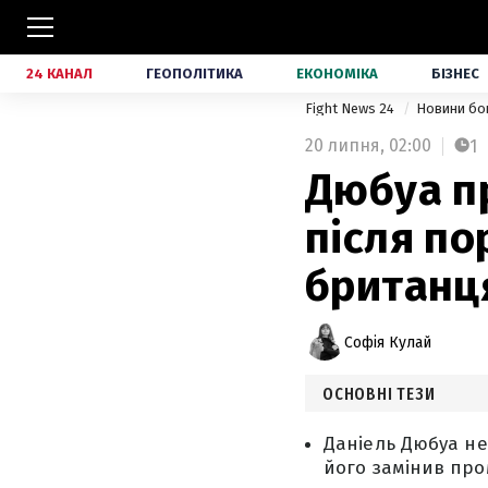
24 КАНАЛ
ГЕОПОЛІТИКА
ЕКОНОМІКА
БІЗНЕС
Fight News 24
Новини бо
20 липня,
02:00
1
Дюбуа п
після по
британц
Софія Кулай
ОСНОВНІ ТЕЗИ
Даніель Дюбуа не
його замінив пр