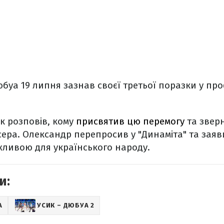
буа 19 липня зазнав своєї третьої поразки у проф
к розповів, кому
присвятив цю перемогу
та звер
ера. Олександр перепросив у "Динаміта" та заяв
жливою для українського народу.
и:
А
УСИК – ДЮБУА 2