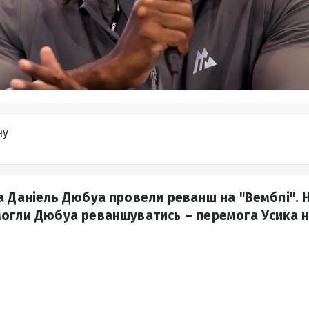
ну
а Даніель Дюбуа провели реванш на "Вемблі". Н
огли Дюбуа реваншуватись – перемога Усика н