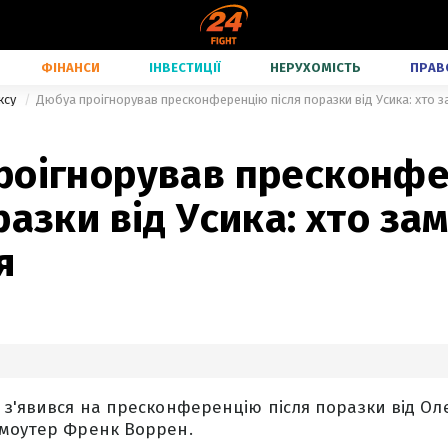
ФІНАНСИ
ІНВЕСТИЦІЇ
НЕРУХОМІСТЬ
ПРАВ
ксу
Дюбуа проігнорував пресконференцію після поразки від Усика: хто з
роігнорував пресконф
разки від Усика: хто за
я
 з'явився на пресконференцію після поразки від Ол
омоутер Френк Воррен.