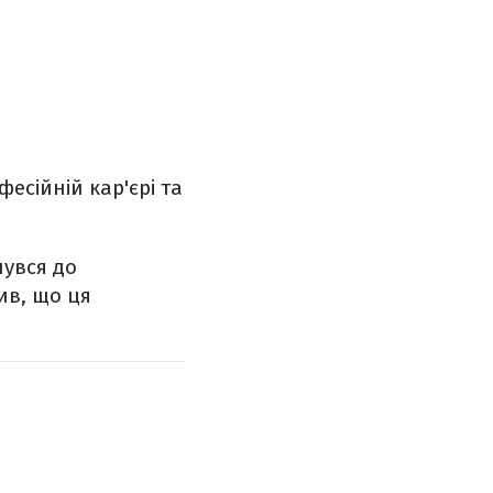
есійній кар'єрі та
нувся до
ив, що ця