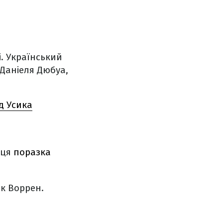
і. Український
 Даніеля Дюбуа,
д Усика
 ця
поразка
к Воррен.