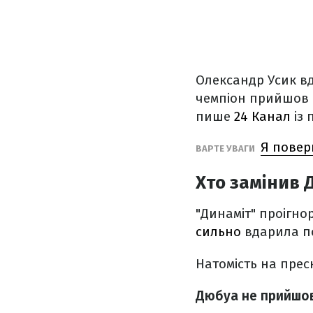
Олександр Усик вд
чемпіон прийшов н
пише
24 Канал
із 
Я повер
ВАРТЕ УВАГИ
Хто замінив 
"Динаміт" проігно
сильно
вдарила п
Натомість на пре
Дюбуа не прийшов