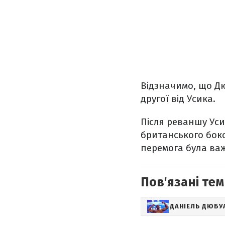
Відзначимо, що Дю
другої від Усика.
Після реваншу Уси
британського бокс
перемога була ва
Пов'язані тем
ДАНІЕЛЬ ДЮБУ