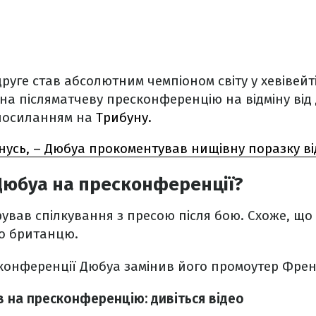
руге став абсолютним чемпіоном світу у хевівейт
а післяматчеву пресконференцію на відміну від
посиланням на
Трибуну.
нусь, – Дюбуа прокоментував нищівну поразку ві
Дюбуа на пресконференції?
рував спілкування з пресою після бою. Схоже, що
о британцю.
сконференції Дюбуа замінив його промоутер Френ
 на пресконференцію: дивіться відео