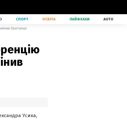
О
СПОРТ
ОСВІТА
ЛАЙФХАКИ
AUTO
амінив британця
еренцію
мінив
ександра Усика,