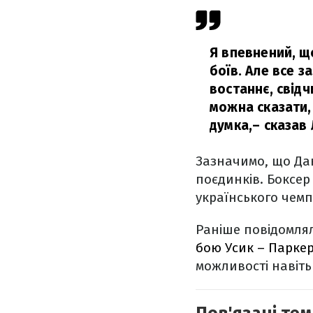
Я впевнений, щ
боїв. Але все з
востаннє, свідч
можна сказати,
думка,
– сказав 
Зазначимо, що Дан
поєдинків. Боксер
українського чемпі
Раніше повідомля
бою Усик – Парке
можливості навіть