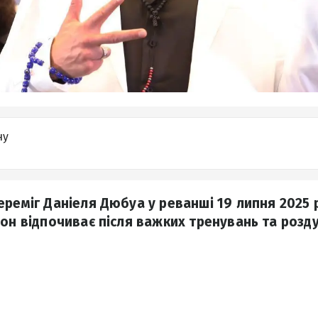
ну
ереміг Даніеля Дюбуа у реванші 19 липня 2025 
іон відпочиває після важких тренувань та розд