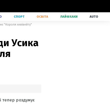
О
СПОРТ
ОСВІТА
ЛАЙФХАКИ
AUTO
нє "Короля хевівейту"
ди Усика
оля
і тепер роздумує