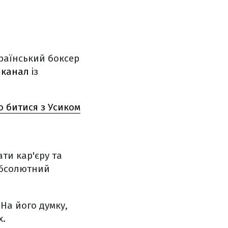
раїнський боксер
 канал
із
о битися з Усиком
ти кар'єру та
абсолютний
На його думку,
х.