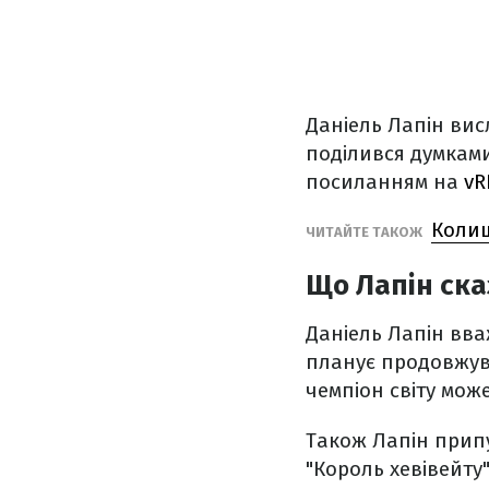
Даніель Лапін вис
поділився думками
посиланням на
vR
Колиш
ЧИТАЙТЕ ТАКОЖ
Що Лапін ска
Даніель Лапін вва
планує продовжув
чемпіон світу мож
Також Лапін припу
"Король хевівейту