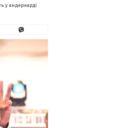
ть у андеркарді