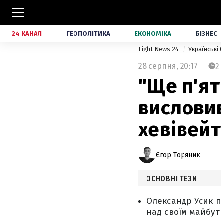
24 КАНАЛ
ГЕОПОЛІТИКА
ЕКОНОМІКА
БІЗНЕС
Fight News 24
Українські
28 серпня,
20:17
2
"Ще п'ят
вислови
хевівейт
Єгор Торяник
ОСНОВНІ ТЕЗИ
Олександр Усик п
над своїм майбутн