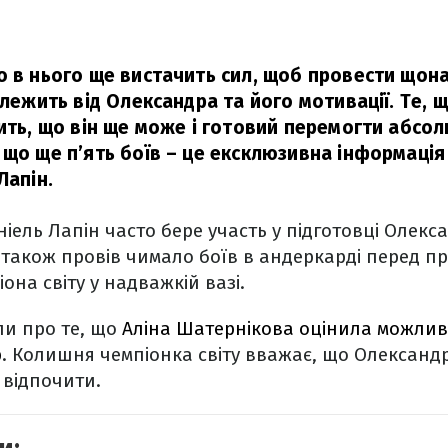
о в нього ще вистачить сил, щоб провести щон
алежить від Олександра та його мотивації. Те, 
ить, що він ще може і готовий перемогти абсол
 що ще п’ять боїв – це ексклюзивна інформація 
Лапін.
іель Лапін часто бере участь у підготовці Олекс
 також провів чимало боїв в андеркарді перед 
она світу у надважкій вазі.
ли про те, що
Аліна Шатернікова оцінила можлив
р
. Колишня чемпіонка світу вважає, що Олександ
 відпочити.