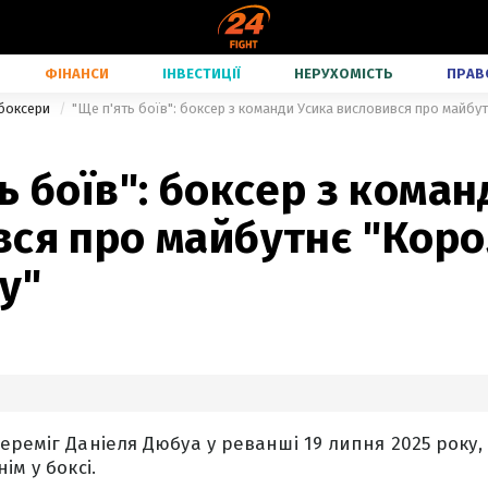
ФІНАНСИ
ІНВЕСТИЦІЇ
НЕРУХОМІСТЬ
ПРАВ
 боксери
"Ще п'ять боїв": боксер з команди Усика висловився про майбут
ь боїв": боксер з коман
вся про майбутнє "Кор
у"
ереміг Даніеля Дюбуа у реванші 19 липня 2025 року, 
ім у боксі.