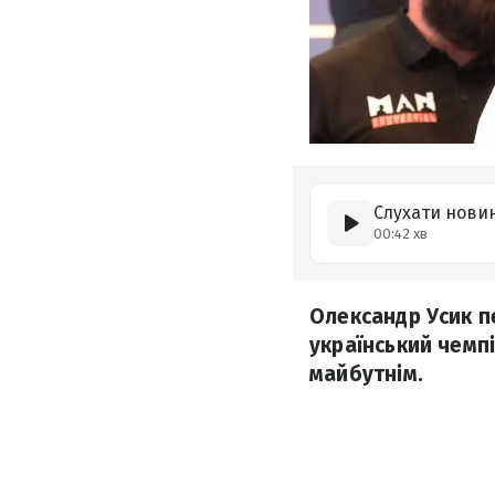
Слухати нови
00:42 хв
Олександр Усик п
український чемп
майбутнім.