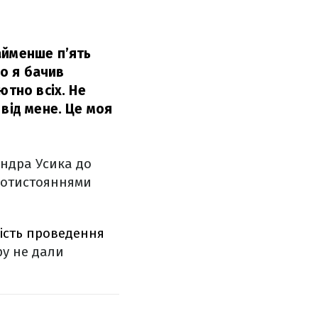
айменше п’ять
що я бачив
ютно всіх. Не
від мене. Це моя
андра Усика до
протистояннями
ість проведення
ру не дали