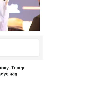
року. Тепер
умує над