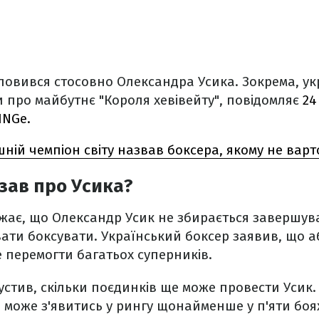
ловився стосовно Олександра Усика. Зокрема, ук
 про майбутнє "Короля хевівейту", повідомляє
24
INGe.
ній чемпіон світу назвав боксера, якому не варт
зав про Усика?
жає, що Олександр Усик не збирається завершува
ати боксувати. Український боксер заявив, що 
е перемогти багатьох суперників.
стив, скільки поєдинків ще може провести Усик. 
" може з'явитись у рингу щонайменше у п'яти боя