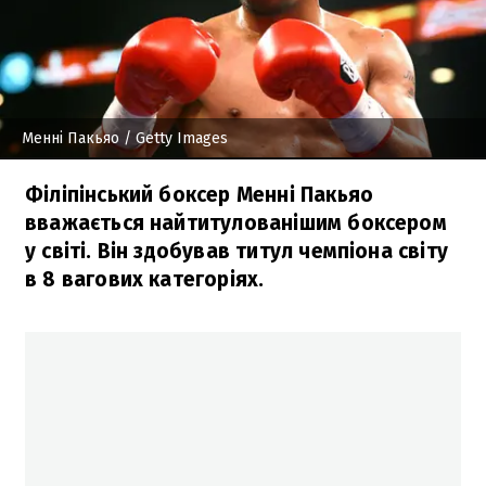
Менні Пакьяо
/ Getty Images
Філіпінський боксер Менні Пакьяо
вважається найтитулованішим боксером
у світі. Він здобував титул чемпіона світу
в 8 вагових категоріях.