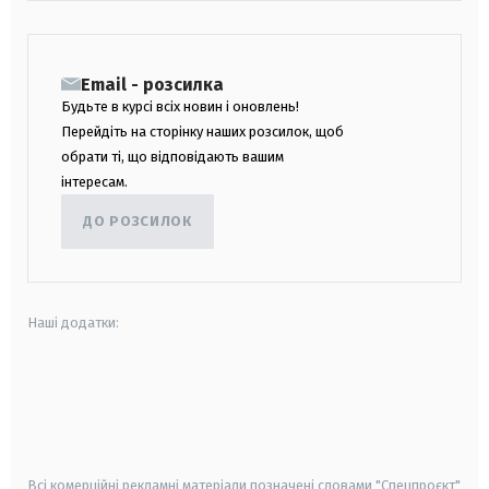
Email - розсилка
Будьте в курсі всіх новин і оновлень!
Перейдіть на сторінку наших розсилок, щоб
обрати ті, що відповідають вашим
інтересам.
ДО РОЗСИЛОК
Наші додатки:
android
apple
smart tv
samsung smart tv
Всі комерційні рекламні матеріали позначені словами "Спецпроєкт"