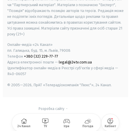
чи "Партнерський матеріал". Матеріали з позначкою "Експерт",
"Позиція" відображають позицію авторів та героїв. Редакція може
не поділяти їхніх поглядів. Детальніше щодо реклами та правил
цитування можна ознайомитись в правилах користування сайтом.
Усі права захищені.
Матеріали сайту призначені для осіб старше
21
року (21+)
Онлайн-медіа «24 Канал»
пл. Галицька, буд. 15, м. Львів, 79008
Телефон
+380 (32) 229-77-77
Адреса електронної пошти —
legal@24tv.com.ua
Ідентифікатор онлайн-медіа в Реєстрі суб'єктів у сфері медіа —
R40-06057
© 2005—2026,
ПрАТ «Телерадіокомпанія "Люкс"», 24 Канал.
Розробка сайту
-
24 Канал
TV
Ігри
Погода
Кабінет