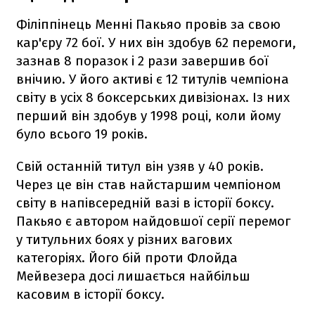
Філіппінець Менні Пакьяо провів за свою
кар'єру 72 бої. У них він здобув 62 перемоги,
зазнав 8 поразок і 2 рази завершив бої
внічию. У його активі є 12 титулів чемпіона
світу в усіх 8 боксерських дивізіонах. Із них
перший він здобув у 1998 році, коли йому
було всього 19 років.
Свій останній титул він узяв у 40 років.
Через це він став найстаршим чемпіоном
світу в напівсередній вазі в історії боксу.
Пакьяо є автором найдовшої серії перемог
у титульних боях у різних вагових
категоріях. Його бій проти Флойда
Мейвезера досі лишається найбільш
касовим в історії боксу.