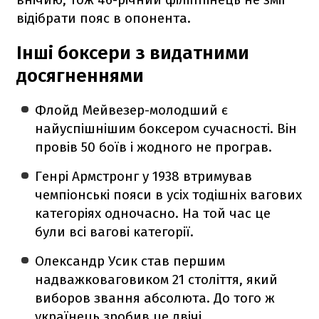
відібрати пояс в опонента.
Інші боксери з видатними
досягненнями
Флойд Мейвезер-молодший є
найуспішнішим боксером сучасності. Він
провів 50 боїв і жодного не програв.
Генрі Армстронг у 1938 втримував
чемпіонські пояси в усіх тодішніх вагових
категоріях одночасно. На той час це
були всі вагові категорії.
Олександр Усик став першим
надважковаговиком 21 століття, який
виборов звання абсолюта. До того ж
українець зробив це двічі.