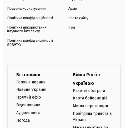
Правила користування
Архів
Політика конфіденційності
Карта сайту
Політика використання
Ігри
штучного інтелекту
Політика конфіденційності
додатку
Всі новини
Війна Росії з
Головні новини
Україною
Новини України
Ракетні обстріли
Прямий ефір
Карта бойових дій
Відеоновини
Мирні переговори
Аудіоновини
Повітряна тривога в
Україні
Погода
Масована атака по