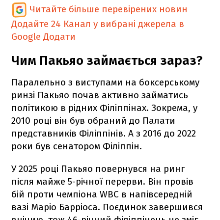
Читайте більше перевірених новин
Додайте 24 Канал у вибрані джерела в
Google
Додати
Чим Пакьяо займається зараз?
Паралельно з виступами на боксерському
ринзі Пакьяо почав активно займатись
політикою в рідних Філіппінах. Зокрема, у
2010 році він був обраний до Палати
представників Філіппінів. А з 2016 до 2022
роки був сенатором Філіппін.
У 2025 році Пакьяо повернувся на ринг
після майже 5-річної перерви. Він провів
бій проти чемпіона WBC в напівсередній
вазі Маріо Барріоса. Поєдинок завершився
внічию, тож 46-річний філіппінець не зміг