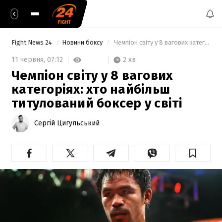
Fight News 24
Новини боксу
 Чемпіон світу у 8 вагових категоріях: хто найбільш титулований боксер у світі 
2 хв
11 червня,
07:12
Чемпіон світу у 8 вагових
категоріях: хто найбільш
титулований боксер у світі
Сергій Цигульський