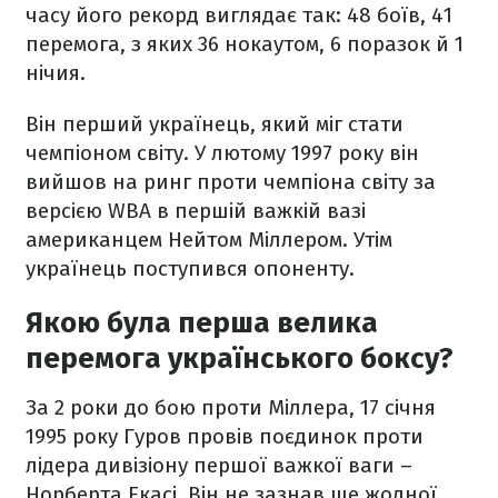
часу його рекорд виглядає так: 48 боїв, 41
перемога, з яких 36 нокаутом, 6 поразок й 1
нічия.
Він перший українець, який міг стати
чемпіоном світу. У лютому 1997 року він
вийшов на ринг проти чемпіона світу за
версією WBA в першій важкій вазі
американцем Нейтом Міллером. Утім
українець поступився опоненту.
Якою була перша велика
перемога українського боксу?
За 2 роки до бою проти Міллера, 17 січня
1995 року Гуров провів поєдинок проти
лідера дивізіону першої важкої ваги –
Норберта Екасі. Він не зазнав ще жодної