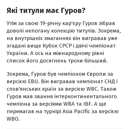
Які титули має Гуров?
Утім за свою 19-річну кар'єру Гуров зібрав
доволі непогану колекцію титулів. Зокрема,
на внутрішніх змаганнях він вигравав уже
згадані вище Кубок СРСР і двічі чемпіонат
України. А ось на міжнародному рівні
список його досягнень трохи більший.
Зокрема, Гуров був чемпіоном Європи за
версією EBU. Він вигравав чемпіонат СНД і
слов'янських країн за версією WBC. Також
Гуров мав звання інтерконтинентального
чемпіона за версіями WBA та IBF. А ще
перемагав на турнірі Asia Pacific за версією
WBO.