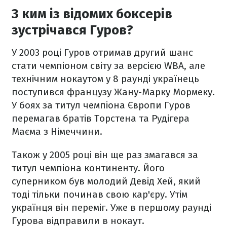
З ким із відомих боксерів
зустрічався Гуров?
У 2003 році Гуров отримав другий шанс
стати чемпіоном світу за версією WBA, але
технічним нокаутом у 8 раунді українець
поступився французу Жану-Марку Мормеку.
У боях за титул чемпіона Європи Гуров
перемагав братів Торстена та Рудігера
Маєма з Німеччини.
Також у 2005 році він ще раз змагався за
титул чемпіона континенту. Його
суперником був молодий Девід Хей, який
тоді тільки починав свою кар'єру. Утім
українця він переміг. Уже в першому раунді
Гурова відправили в нокаут.