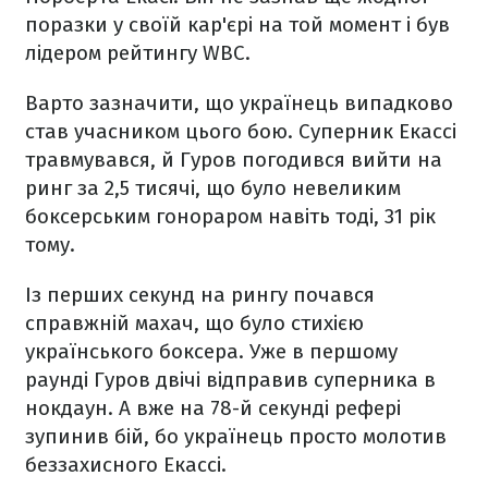
поразки у своїй кар'єрі на той момент і був
лідером рейтингу WBC.
Варто зазначити, що українець випадково
став учасником цього бою. Суперник Екассі
травмувався, й Гуров погодився вийти на
ринг за 2,5 тисячі, що було невеликим
боксерським гонораром навіть тоді, 31 рік
тому.
Із перших секунд на рингу почався
справжній махач, що було стихією
українського боксера. Уже в першому
раунді Гуров двічі відправив суперника в
нокдаун. А вже на 78-й секунді рефері
зупинив бій, бо українець просто молотив
беззахисного Екассі.