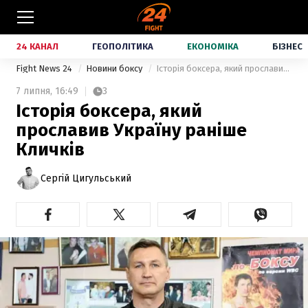
24 КАНАЛ
ГЕОПОЛІТИКА
ЕКОНОМІКА
БІЗНЕС
Fight News 24
Новини боксу
Історія боксера, який прославив Україну раніше Кличків
7 липня,
16:49
3
Історія боксера, який
прославив Україну раніше
Кличків
Сергій Цигульський