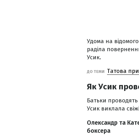
Удома на відомог
раділа поверненн
Усик.
Татова при
ДО ТЕМИ
Як Усик пров
Батьки проводять 
Усик виклала свіж
Олександр та Кат
боксера