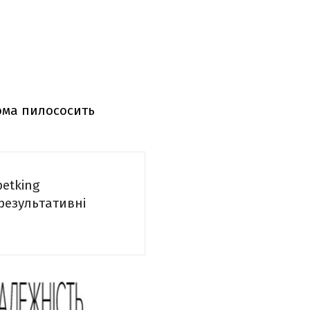
ома пилососить
betking
 результативні