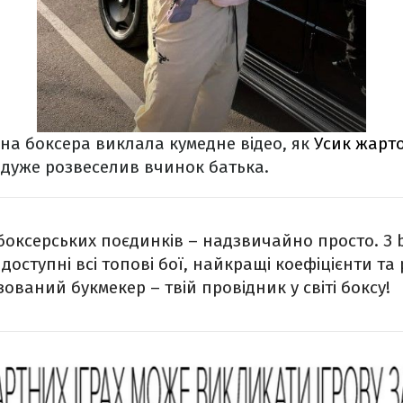
а боксера виклала кумедне відео, як
Усик жарт
 дуже розвеселив вчинок батька.
х боксерських поєдинків – надзвичайно просто. З 
оступні всі топові бої, найкращі коефіцієнти та
ований букмекер – твій провідник у світі боксу!