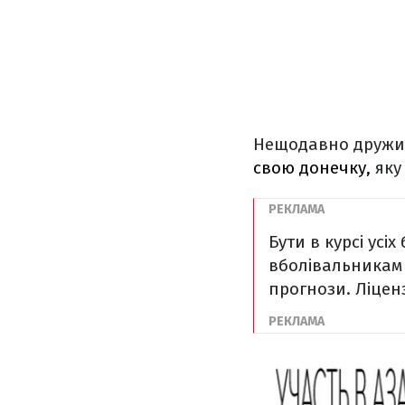
Нещодавно дружин
свою донечку,
яку
Бути в курсі усі
вболівальникам д
прогнози. Ліценз