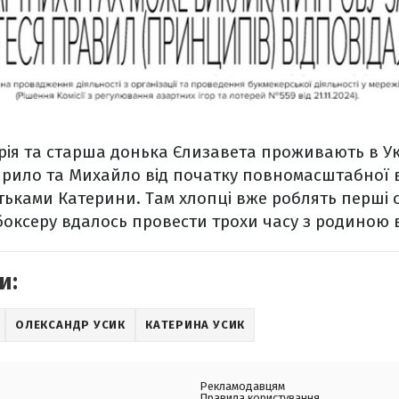
ія та старша донька Єлизавета проживають в Укр
рило та Михайло від початку повномасштабної в
батьками Катерини. Там хлопці вже роблять перші 
боксеру вдалось провести трохи часу з родиною в 
и:
ОЛЕКСАНДР УСИК
КАТЕРИНА УСИК
Рекламодавцям
Правила користування