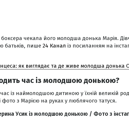
о боксера чекала його молодша донька Марія. Ді
ю батьків, пише
24 Канал
із посиланням на інста
нцеса: як виглядає та де живе молодша донька 
одить час із молодшою донькою?
час із наймолодшою дитиною у їхній великій род
і фото з Марією на руках у люблячого татуся.
ерина Усик із молодшою донькою / Фото з інста