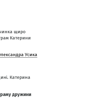
вчинка щиро
грам Катерини
Олександра Усика
ині. Катерина
граму дружини