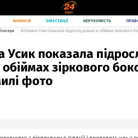
ФІНАНСИ
ІНВЕСТИЦІЇ
НЕРУХОМІСТЬ
ПРАВ
 боксери
Катерина Усик показала підрослу доньку в обіймах зіркового б
 Усик показала підрос
 обіймах зіркового бок
милі фото
вернувся з відпочинку в Іспанії і проводить час з р