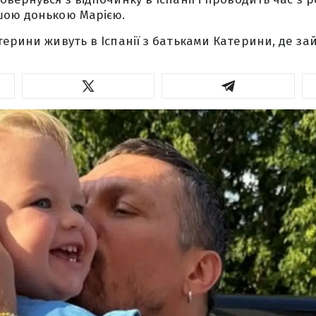
шою донькою Марією.
терини живуть в Іспанії з батьками Катерини, де за