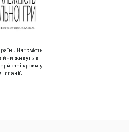
аїні. Натомість
ійни живуть в
серйозні кроки у
Іспанії.