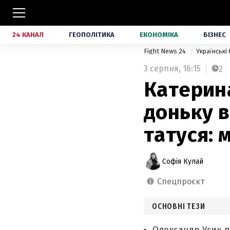
24 КАНАЛ
ГЕОПОЛІТИКА
ЕКОНОМІКА
БІЗНЕС
Fight News 24
Українські
3 серпня,
16:15
2
Катерина
доньку в
татуся: 
Софія Кулай
спецпроєкт
ОСНОВНІ ТЕЗИ
Олександр Усик по