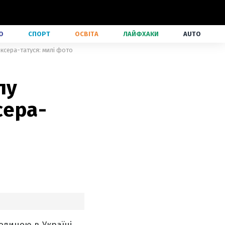
О
СПОРТ
ОСВІТА
ЛАЙФХАКИ
AUTO
оксера-татуся: милі фото
лу
сера-
одиною в Україні,