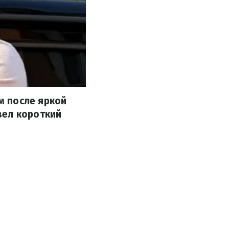
м после яркой
вел короткий