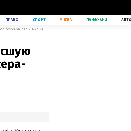
ПРАВО
СПОРТ
УЧЕБА
ЛАЙФХАКИ
AUT
Екатерина Усик показала подросшую дочь в объятиях звездного боксера-папы: милые фото
осшую
сера-
ьей в Украине, в