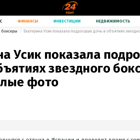
С
ФИНАНСЫ
ИНВЕСТИЦИИ
НЕДВИЖИМОСТЬ
е боксеры
на Усик показала подр
бъятиях звездного бок
илые фото
ернулся с отдыха в Испании и проводит время с сем