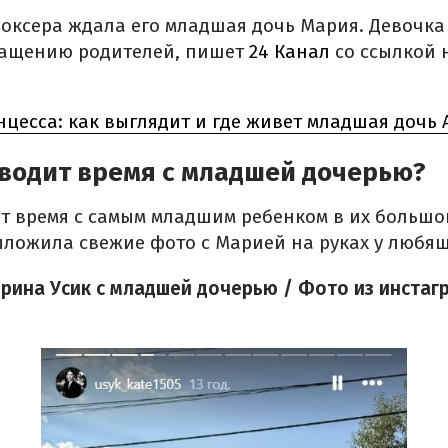
боксера ждала его младшая дочь Мария. Девочка
ращению родителей, пишет
24 Канал
со ссылкой 
цесса: как выглядит и где живет младшая дочь 
оводит время с младшей дочерью?
т время с самым младшим ребенком в их большой
ыложила свежие фото с Марией на руках у любя
ерина Усик с младшей дочерью / Фото из инста