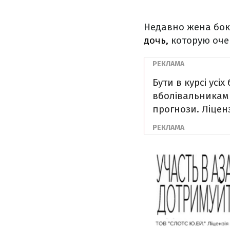
Недавно жена бок
дочь,
которую оче
Бути в курсі усі
вболівальникам д
прогнози. Ліценз