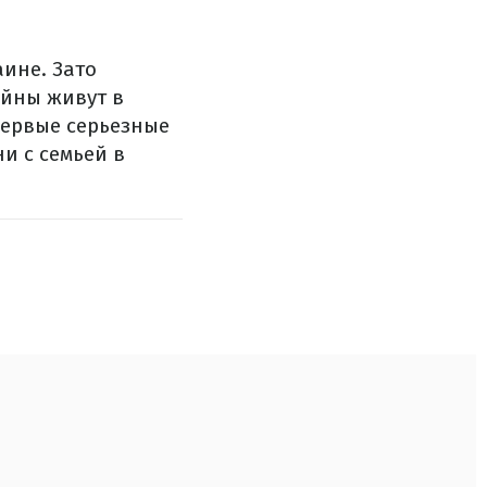
ине. Зато
ойны живут в
первые серьезные
и с семьей в