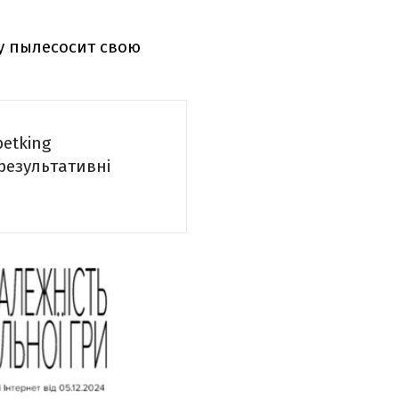
у пылесосит свою
betking
 результативні