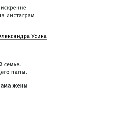
 искренне
на инстаграм
Александра Усика
 семье.
щего папы.
грама жены