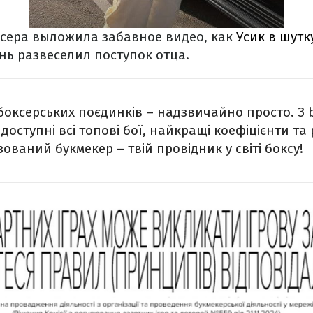
сера выложила забавное видео, как
Усик в шутк
нь развеселил поступок отца.
х боксерських поєдинків – надзвичайно просто. З 
оступні всі топові бої, найкращі коефіцієнти та
ований букмекер – твій провідник у світі боксу!