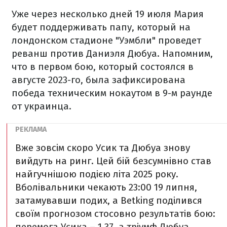
Уже через несколько дней 19 июля Мария
будет поддерживать папу, который на
лондонском стадионе "Уэмбли" проведет
реванш против Даниэля Дюбуа. Напомним,
что в первом бою, который состоялся в
августе 2023-го, была зафиксирована
победа техническим нокаутом в 9-м раунде
от украинца.
Вже зовсім скоро Усик та Дюбуа знову
вийдуть на ринг. Цей бій безсумнівно став
найгучнішою подією літа 2025 року.
Вболівальники чекають 23:00 19 липня,
затамувавши подих, а Betking поділився
своїм прогнозом стосовно результатів бою:
перемога Усика – 1,37, а тріумф Дюбуа