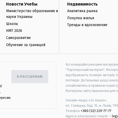
Новости Учебы
Недвижимость
Министерство образования и
Аналитика рынка
науки Украины
Покупка жилья
Школа
Тренды и вдохновение
НМТ 2026
Саморазвитие
Обучение за границей
Всі комерційні рекламні матеріал
"Партнерський матеріал". Матеріа
відображають позицію авторів та 
К РАССЫЛКАМ
поглядів. Детальніше щодо рекл
цу
ознайомитись в правилах користу
Матеріали сайту призначені для 
,
ересам.
Онлайн-медіа «24 Канал»
пл. Галицька, буд. 15, м. Львів, 79
Телефон
+380 (32) 229-77-77
Адреса електронної пошти —
leg