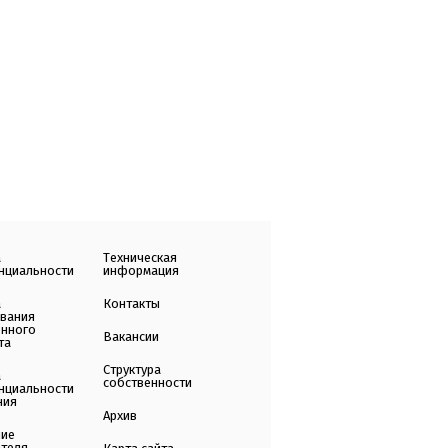
а
Техническая
нциальности
информация
а
Контакты
ования
енного
Вакансии
та
Структура
а
собственности
нциальности
ния
Архив
ние
ателя