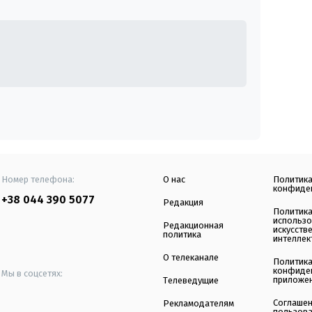
Номер телефона:
О нас
Политик
конфиде
+38 044 390 5077
Редакция
Политик
использ
Редакционная
искусств
политика
интеллек
О телеканале
Политик
конфиде
Мы в соцсетях:
приложе
Телеведущие
Соглаше
Рекламодателям
пользов