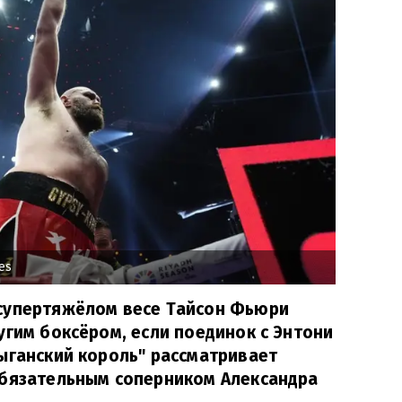
es
супертяжёлом весе Тайсон Фьюри
угим боксёром, если поединок с Энтони
ыганский король" рассматривает
обязательным соперником Александра