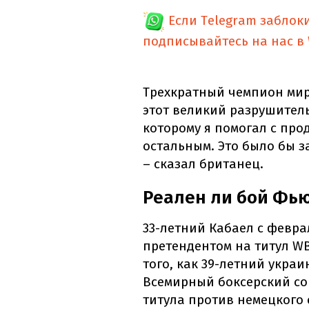
Если Telegram заблок
подписывайтесь на нас в
Трехкратный чемпион мира
этот великий разрушитель
которому я помогал с пр
остальным. Это было бы з
– сказал британец.
Реален ли бой Фь
33-летний Кабаел с февра
претендентом на титул WB
того, как 39-летний укра
Всемирный боксерский со
титула против немецкого 