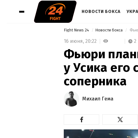
НОВОСТИ БОКСА
УКР
Fight News 24
Новости бокса
 Фью
16 июня,
20:22
2
Фьюри план
у Усика его
соперника
Михаил Гема