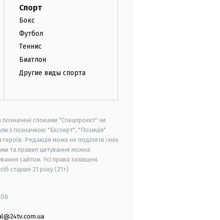
Спорт
Бокс
Футбол
Теннис
Биатлон
Другие виды спорта
и позначені словами "Спецпроєкт" чи
ли з позначкою "Експерт", "Позиція"
героїв. Редакція може не поділяти їхніх
ами та правил цитування можна
вання сайтом. Усі права захищені.
осіб старше
21 року (21+)
008
al@24tv.com.ua