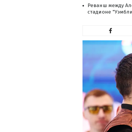
Реванш между Але
стадионе "Уэмбли