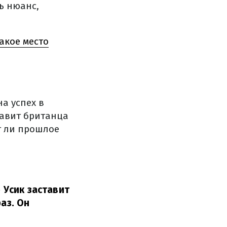
ь нюанс,
акое место
а успех в
тавит британца
т ли прошлое
 Усик заставит
аз. Он