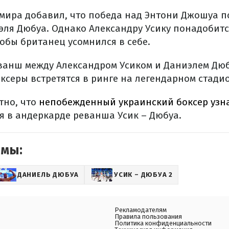
ира добавил, что победа над Энтони Джошуа п
эля Дюбуа. Однако Александру Усику понадобитс
обы британец усомнился в себе.
ванш между Александром Усиком и Даниэлем Дюбу
оксеры встретятся в ринге на легендарном стадио
тно, что
непобежденный украинский боксер узна
я в андеркарде реванша Усик – Дюбуа.
емы:
ДАНИЕЛЬ ДЮБУА
УСИК – ДЮБУА 2
Рекламодателям
Правила пользования
Политика конфиденциальности