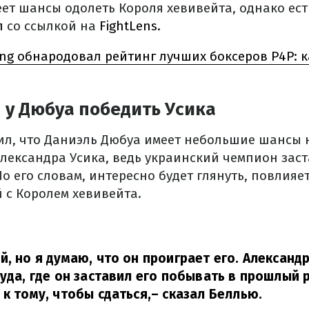
еет шансы одолеть Короля хевивейта, однако ест
л
со ссылкой на
FightLens.
ing обнародовал рейтинг лучших боксеров P4P: к
 у Дюбуа победить Усика
ил, что Даниэль Дюбуа имеет небольшие шансы н
лександра Усика, ведь украинский чемпион зас
о его словам, интересно будет глянуть, повлияе
 с Королем хевивейта.
й, но я думаю, что он проиграет его. Александр
туда, где он заставил его побывать в прошлый р
 к тому, чтобы сдаться,
– сказал Беллью.