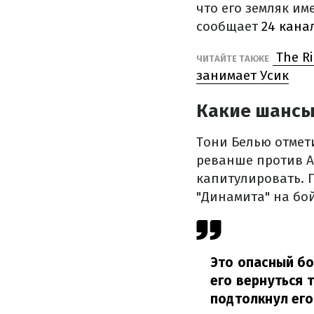
что его земляк им
сообщает
24 кана
The R
ЧИТАЙТЕ ТАКЖЕ
занимает Усик
Какие шансы
Тони Белью отмет
реванше против А
капитулировать. П
"Динамита" на бой
Это опасный бо
его вернуться 
подтолкнул его