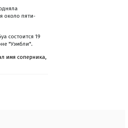
одняла
я около пяти-
а состоится 19
не "Уэмбли".
л имя соперника,