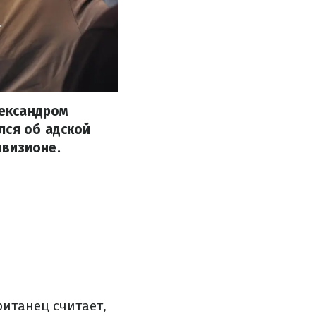
лександром
лся об адской
ивизионе.
итанец считает,