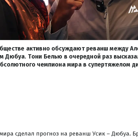
обществе активно обсуждают реванш между А
м Дюбуа. Тони Белью в очередной раз высказа
абсолютного чемпиона мира в супертяжелом д
ира сделал прогноз на реванш Усик – Дюбуа. Бр