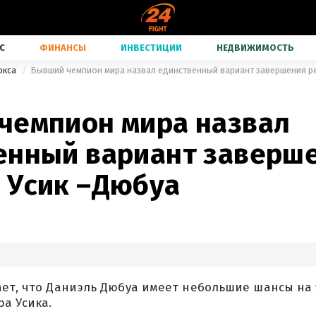
С
ФИНАНСЫ
ИНВЕСТИЦИИ
НЕДВИЖИМОСТЬ
окса
Бывший чемпион мира назвал единственный вариант завершения р
чемпион мира назвал
енный вариант заверш
 Усик –Дюбуа
ает, что Даниэль Дюбуа имеет небольшие шансы на 
а Усика.