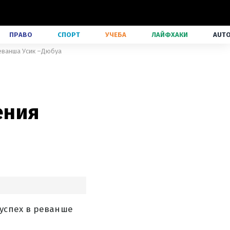
ПРАВО
СПОРТ
УЧЕБА
ЛАЙФХАКИ
AUT
еванша Усик –Дюбуа
ения
успех в реванше