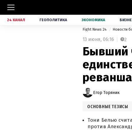
24 КАНАЛ
ГЕОПОЛИТИКА
ЭКОНОМИКА
БИЗНЕ
Fight News 24
Новости б
13 июня,
06:16
2
Бывший 
единств
реванша
Егор Торяник
ОСНОВНЫЕ ТЕЗИСЫ
Тони Белью счит
против Александр