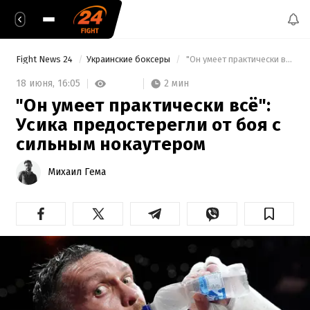
Fight News 24
Украинские боксеры
 "Он умеет практически всё": Усика предостерегли от боя с сильным нокаутером 
2 мин
18 июня,
16:05
"Он умеет практически всё":
Усика предостерегли от боя с
сильным нокаутером
Михаил Гема