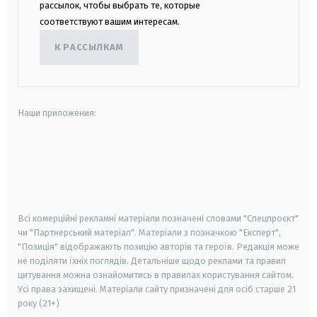
рассылок, чтобы выбрать те, которые
соответствуют вашим интересам.
К РАССЫЛКАМ
Наши приложения:
android
apple
smart tv
samsung smart tv
Всі комерційні рекламні матеріали позначені словами "Спецпроєкт"
чи "Партнерський матеріал". Матеріали з позначкою "Експерт",
"Позиція" відображають позицію авторів та героїв. Редакція може
не поділяти їхніх поглядів. Детальніше щодо реклами та правил
цитування можна ознайомитись в правилах користування сайтом.
Усі права захищені.
Матеріали сайту призначені для осіб старше
21
року (21+)