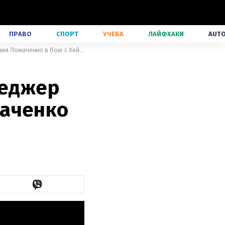
ПРАВО
СПОРТ
УЧЕБА
ЛАЙФХАКИ
AUT
"Всем плевать на боксера": менеджер назвал причину поражения Ломаченко в бою с Хейни
неджер
маченко