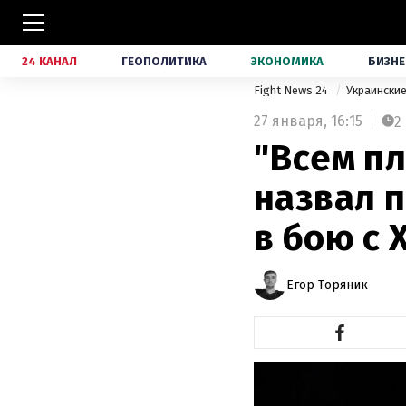
24 КАНАЛ
ГЕОПОЛИТИКА
ЭКОНОМИКА
БИЗНЕ
Fight News 24
Украински
27 января,
16:15
2
"Всем пл
назвал 
в бою с 
Егор Торяник