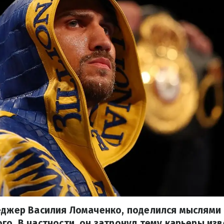
неджер Василия Ломаченко, поделился мыслями
го. В частности, он затронул тему карьеры изв