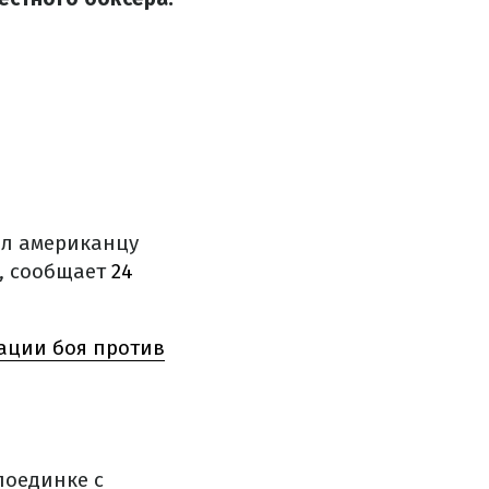
ал американцу
и, сообщает
24
зации боя против
поединке с