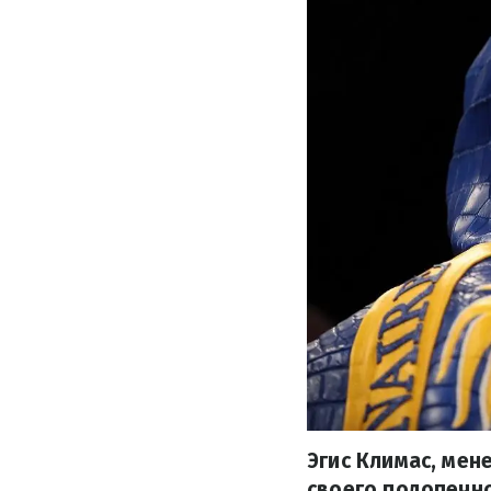
Эгис Климас, ме
своего подопечно