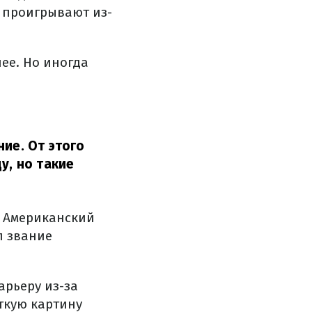
 проигрывают из-
ее. Но иногда
ние. От этого
у, но такие
. Американский
л звание
арьеру из-за
ткую картину