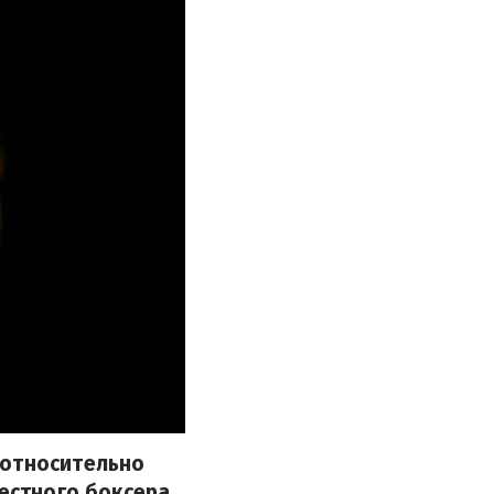
 относительно
естного боксера.