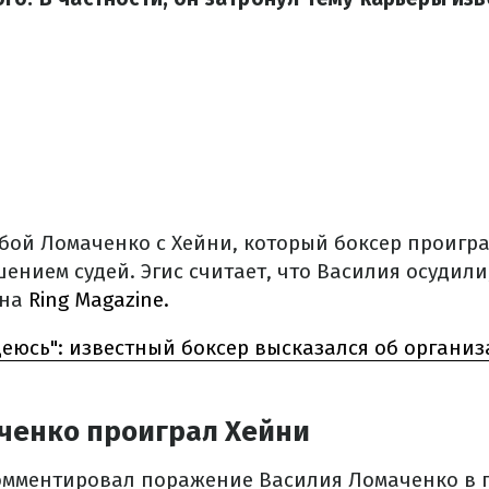
бой Ломаченко с Хейни, который боксер проигр
ением судей. Эгис считает, что Василия осудил
 на
Ring Magazine.
деюсь": известный боксер высказался об органи
ченко проиграл Хейни
омментировал поражение Василия Ломаченко в 