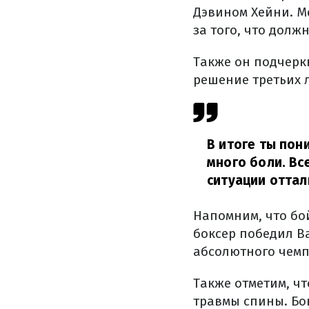
Дэвином Хейни. М
за того, что долж
Также он подчеркн
решение третьих 
В итоге ты пон
много боли. Вс
ситуации отта
Напомним, что бо
боксер победил В
абсолютного чемп
Также отметим, ч
травмы спины. Бо