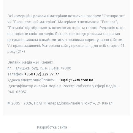
smart tv
samsung smart tv
Всі комерційні рекламні матеріали позначені словами "Спецпроєкт"
чи "Партнерський матеріал". Матеріали з позначкою "Експерт",
"Позиція" відображають позицію авторів та героїв. Редакція може
не поділяти їхніх поглядів. Детальніше щодо реклами та правил
цитування можна ознайомитись в правилах користування сайтом.
Усі права захищені.
Матеріали сайту призначені для осіб старше
21
року (21+)
Онлайн-медіа «24 Канал»
пл. Галицька, буд. 15, м. Львів, 79008
Телефон
+380 (32) 229-77-77
Адреса електронної пошти —
legal@24tv.com.ua
Ідентифікатор онлайн-медіа в Реєстрі суб'єктів у сфері медіа —
R40-06057
© 2005—2026,
ПрАТ «Телерадіокомпанія "Люкс"», 24 Канал.
Разработка сайта
-