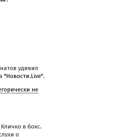
натов удивил
на
"Новости.Live".
егорически не
Кличко в бокс.
слухи о