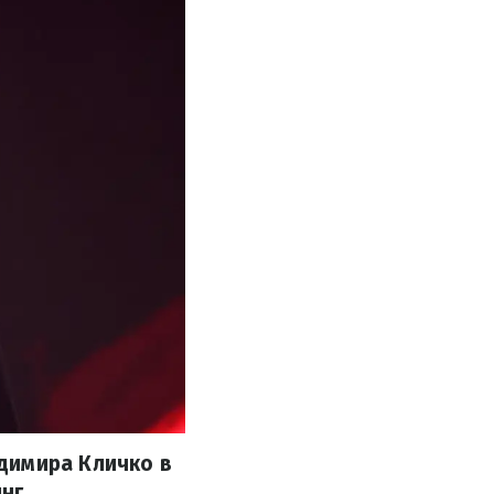
димира Кличко в
нг.