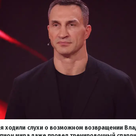
мя ходили слухи о возможном возвращении Вла
мпион мира даже провел тренировочный спарри