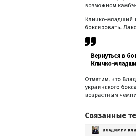
возможном камбэк
Кличко-младший и
боксировать. Лак
Вернуться в бо
Кличко-младши
Отметим, что Вла
украинского бокс
возрастным чемпи
Связанные т
ВЛАДИМИР КЛ