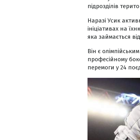
підрозділів терито
Наразі Усик актив
ініціативах на їх
яка займається ві
Він є олімпійським
професійному бокс
перемоги у 24 поє