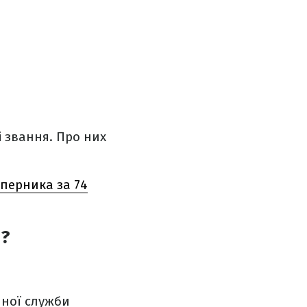
і звання. Про них
уперника за 74
я?
нної служби