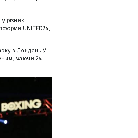
 у різних
латформи UNITED24,
року в Лондоні. У
еним, маючи 24