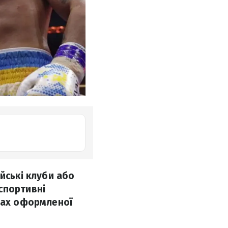
йські клуби або
спортивні
ежах оформленої