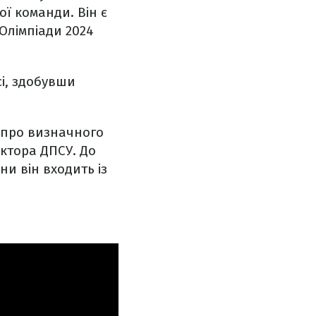
ої команди. Він є
 Олімпіади 2024
сі, здобувши
к про визначного
уктора ДПСУ. До
и він входить із