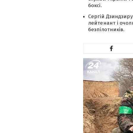
боксі.
Сергій Дзиндзиру
лейтенант і очол
безпілотників.