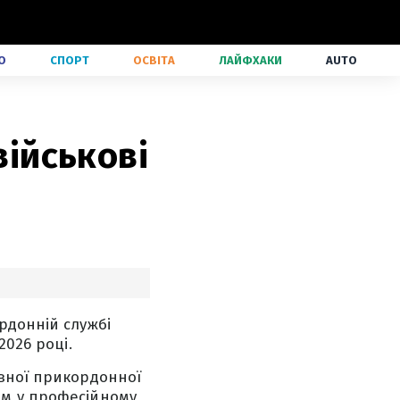
О
СПОРТ
ОСВІТА
ЛАЙФХАКИ
AUTO
військові
рдонній службі
2026 році.
авної прикордонної
им у професійному