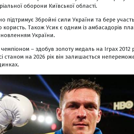
ріальної оборони Київської області.
но підтримує Збройні сили України та бере участь
ню користь. Також Усик є одним із амбасадорів п
дновленням України.
 чемпіоном – здобув золоту медаль на Іграх 2012 
і станом на 2026 рік він залишається неперемож
динках.