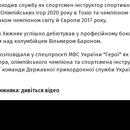
роходив службу як спортсмен-інструктор спортивн
Олімпійських ігор 2020 року в Токіо та чемпіоном
акож чемпіоном світу й Європи 2017 року.
ку Хижняк успішно дебютував у професійному бок
м над колумбійцем Вільмером Бароном.
озповідали у спецпроєкті МВС України "Герої" я
ера, олімпійського чемпіона та спортсмена-інстр
 команди Державної прикордонної служби Україн
жняка: дивіться відео