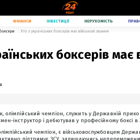
ФІНАНСИ
ІНВЕСТИЦІЇ
НЕРУХОМІСТЬ
ПРАВ
 боксери
Хто з українських боксерів має військові звання
раїнських боксерів має 
а
, олімпійський чемпіон, служить у Державній прико
мен-інструктор і дебютував у професійному боксі в 
олімпійський чемпіон, є військовослужбовцем Держ
 активно підтримує ЗСУ, залишаючись непереможен