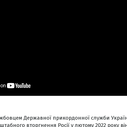
ужбовцем Державної прикордонної служби Україн
табного вторгнення Росії у лютому 2022 року ві