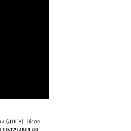
и (ДПСУ). Після
н долучився до