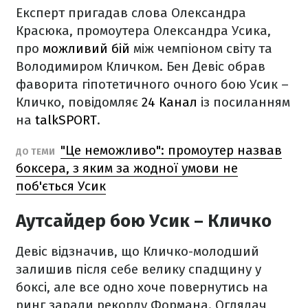
Експерт пригадав слова Олександра
Красюка, промоутера Олександра Усика,
про
можливий бій
між чемпіоном світу та
Володимиром Кличком. Бен Девіс обрав
фаворита гіпотетичного очного бою Усик –
Кличко, повідомляє
24 Канал
із посиланням
на
talkSPORT
.
"Це неможливо": промоутер назвав
ДО ТЕМИ
боксера, з яким за жодної умови не
поб'ється Усик
Аутсайдер бою Усик – Кличко
Девіс відзначив, що Кличко-молодший
залишив після себе велику спадщину у
боксі, але все одно хоче повернутись на
ринг заради рекорду Формана. Оглядач