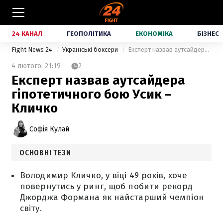
24 КАНАЛ
ГЕОПОЛІТИКА
ЕКОНОМІКА
БІЗНЕС
Fight News 24
Українські боксери
Експерт назвав аутсайдера гіпотетичного бою Усик – Кличко
4 лютого,
21:19
2
Експерт назвав аутсайдера
гіпотетичного бою Усик –
Кличко
Софія Кулай
ОСНОВНІ ТЕЗИ
Володимир Кличко, у віці 49 років, хоче
повернутись у ринг, щоб побити рекорд
Джорджа Формана як найстарший чемпіон
світу.