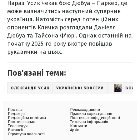
Наразі Усик чекає бою Дюбуа – Паркер, де
може визначитись наступний суперник
українця. Натомість серед потенційних
опонентів Кличка розглядали Даніеля
Дюбуа та Тайсона Ф'юрі. Однак останній на
початку 2025-го року вкотре повішав
рукавички на цвях.
Пов'язані теми:
ОЛЕКСАНДР УСИК
УКРАЇНСЬКІ БОКСЕРИ
ВОЛО
Про нас
Рекламодавцям
Редакція
Правила користування
Редакційна політика
Політика конфіденційності
Про телеканал
Технічна інформація
Телеведучі
Контакти
Вакансії
Архів
Структура власності