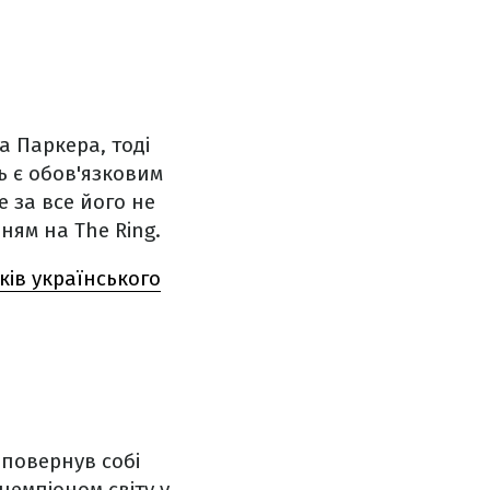
а Паркера, тоді
 є обов'язковим
е за все його не
ням на The Ring.
ів українського
 повернув собі
чемпіоном світу у