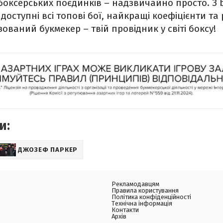
х боксерських поєдинків – надзвичайно просто. З 
оступні всі топові бої, найкращі коефіцієнти та
ований букмекер – твій провідник у світі боксу!
и:
ДЖОЗЕФ ПАРКЕР
Рекламодавцям
Правила користування
Політика конфіденційності
Технічна інформація
Контакти
Архів