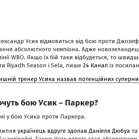
ександр Усик відмовиться від бою проти Джозеф
вання абсолютного чемпіона. Адже новозеландець
інії WBO. Якщо їх бій таки відбудеться, то швидш
ти Riyadh Season і Sela, пише
24 Канал
із посилан
ишній тренер Усика назвав потенційних суперник
очуть бою Усик – Паркер?
ні у бою Усика проти Паркера.
 липня
українець вдруге здолав Даніеля Дюбуа
та
 у хевівейті. Також Усик втретє став абсолютним 