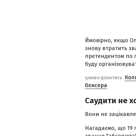
Ймовірно, якщо Ол
знову втратить з
претендентом по л
буду організовува
Кол
ЦІКАВО ДІЗНАТИСЬ
боксера
Саудити не х
Вони не зацікавле
Нагадаємо, що 19
звання "абсолюта"