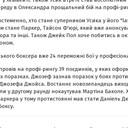
переду в Олександра прощальний бій на профі-ри
стеменно, хто стане суперником Усика у його "las
 стане Паркер, Тайсон Ф'юрі, який вже анонсув
сора та інші. Також Джейк Пол хоче побитись в окт
оном.
ького боксера вже 24 переможні бої у професіон
провів на профі-рингу 39 поєдинків, у яких оформ
-х поразках. Джозеф зазнав поразок у боях прот
 Джозефа Джойса. Востаннє новозеландець виход
оли у другому раунді нокаутував Мартіна Баколе. 
аркера у тому протистоянні мав стати Даніель Дю
боксу.