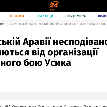
ФІНАНСИ
ІНВЕСТИЦІЇ
НЕРУХОМІСТЬ
ПРАВ
ксу
У Саудівській Аравії несподівано відмовляються від організації про
ській Аравії несподіван
ються від організації
ного бою Усика
ла бій Олександра Усика проти Джозефа Паркера, к