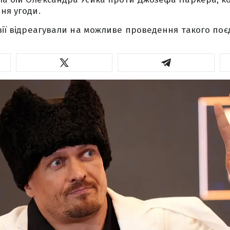
ня угоди.
авії відреагували на можливе проведення такого поє