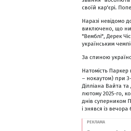
своїй кар'єрі. По
Наразі невідомо до
виключено, що ним
"Вемблі", Дерек Чі
українським чемпі
За спиною українс
Натомість Паркер 
– нокаутом) при 3
Ділліана Вайта та
лютому 2025-го, к
днів суперником П
і знявся із вечора 