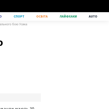
О
СПОРТ
ОСВІТА
ЛАЙФХАКИ
AUTO
щального бою Усика
о
оманди мають 30