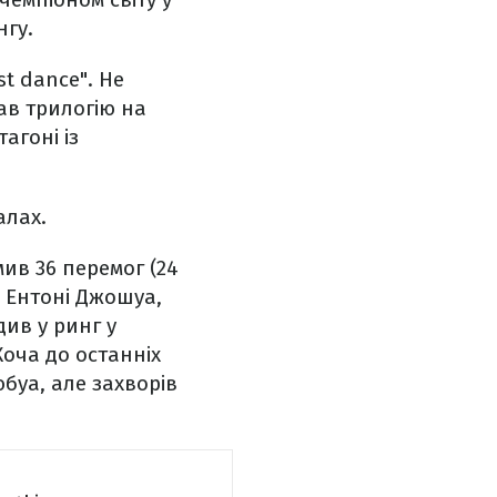
нгу.
t dance". Не
ав трилогію на
агоні із
алах.
ив 36 перемог (24
и Ентоні Джошуа,
ив у ринг у
Хоча до останніх
буа, але захворів