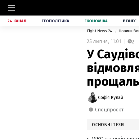
24 КАНАЛ
ГЕОПОЛІТИКА
ЕКОНОМІКА
БІЗНЕС
Fight News 24
Новини бо
25 липня,
11:01
2
У Саудів
відмовля
прощаль
Софія Кулай
спецпроєкт
ОСНОВНІ ТЕЗИ
WBO санкціонува