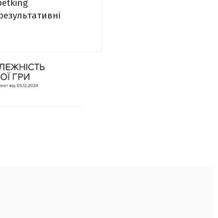
betking
 результативні