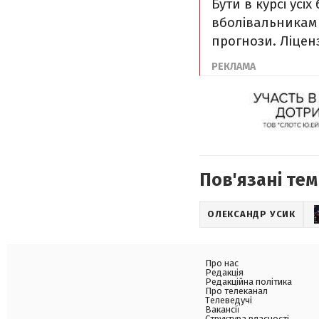
Бути в курсі усі
вболівальникам д
прогнози. Ліценз
Пов'язані тем
ОЛЕКСАНДР УСИК
Про нас
Редакція
Редакційна політика
Про телеканал
Телеведучі
Вакансії
Структура власності