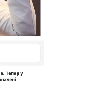
а. Тепер у
значені