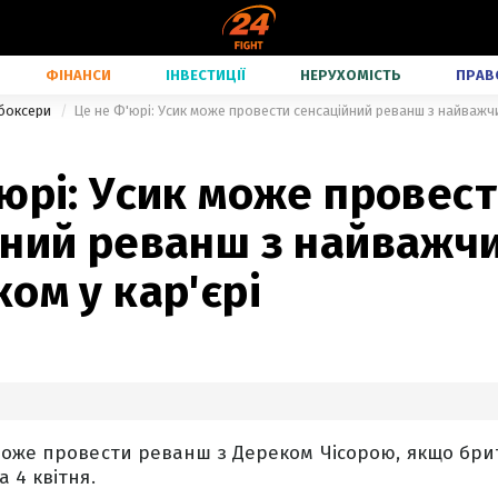
ФІНАНСИ
ІНВЕСТИЦІЇ
НЕРУХОМІСТЬ
ПРАВ
 боксери
Це не Ф'юрі: Усик може провести сенсаційний реванш з найважчи
юрі: Усик може провес
йний реванш з найважч
ом у кар'єрі
може провести реванш з Дереком Чісорою, якщо бр
 4 квітня.