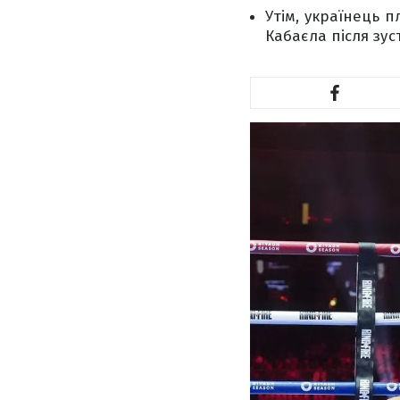
Утім, українець п
Кабаєла після зу