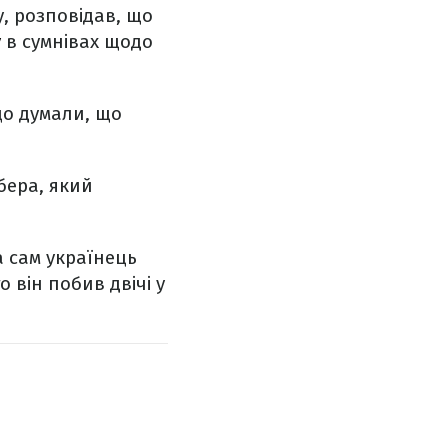
у, розповідав, що
у
в сумнівах щодо
що думали, що
бера, який
а сам українець
го він побив двічі у