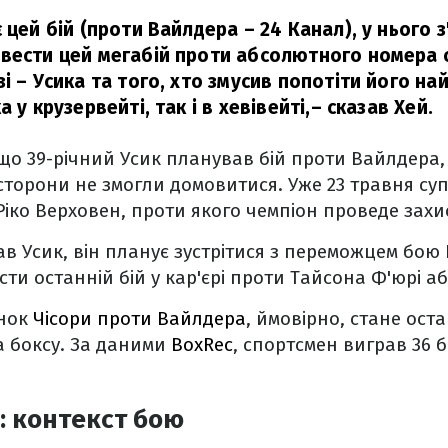
 цей бій (проти Вайлдера – 24 Канал), у нього 
вести цей мегабій проти абсолютного номера 
і – Усика та того, хто змусив попотіти його най
 у крузервейті, так і в хевівейті,
– сказав Хей.
що 39-річний Усик планував бій проти Вайлдера, 
 сторони не змогли домовитися. Уже 23 травня с
Ріко Верховен, проти якого чемпіон проведе захи
ав Усик, він планує зустрітися з переможцем бою
сти останній бій у кар'єрі проти Тайсона Ф'юрі аб
инок
Чісори проти Вайлдера
, ймовірно, стане оста
а боксу. За даними
BoxRec
, спортсмен виграв 36 б
а: контекст бою