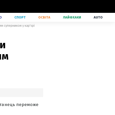
О
СПОРТ
ОСВІТА
ЛАЙФХАКИ
AUTO
м суперником у кар'єрі
ти
им
итанець переможе