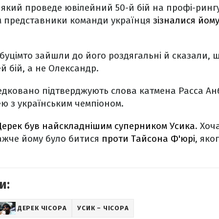
, який проведе ювілейний 50-й бій на профі-ринг
ом представники команди українця
зізналися йом
буцімто зайшли до його роздягальні й сказали, 
й бій, а не Олександр.
едковано підтверджують слова катмена Расса Ан
ю з українським чемпіоном.
Дерек був найскладнішим суперником Усика
. Хоч
ажче йому було битися
проти Тайсона Ф'юрі
, яко
и:
ДЕРЕК ЧІСОРА
УСИК – ЧІСОРА