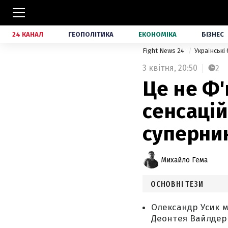
24 КАНАЛ
ГЕОПОЛІТИКА
ЕКОНОМІКА
БІЗНЕС
Fight News 24
Українські
3 квітня,
20:50
2
Це не Ф'
сенсаці
суперник
Михайло Гема
ОСНОВНІ ТЕЗИ
Олександр Усик 
Деонтея Вайлдера