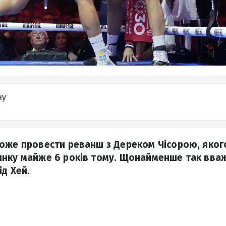
ну
оже провести реванш з Дереком Чісорою, якого
нку майже 6 років тому. Щонайменше так вва
ід Хей.