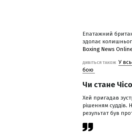
Епатажний британе
здолає колишньог
Boxing News Onlin
У вс
ДИВІТЬСЯ ТАКОЖ
бою
Чи стане Чіс
Хей пригадав зустр
рішенням суддів. Н
результат був пр