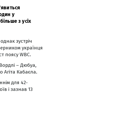
з'явиться
один у
більше з усіх
однак зустріч
уперником українця
ст поясу WBC.
 Вордлі – Дюбуа,
о Агіта Кабаєла.
ннім для 42-
оїв і зазнав 13