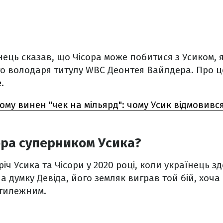
ць сказав, що Чісора може побитися з Усиком, я
о володаря титулу WBC Деонтея Вайлдера. Про ц
e
.
ьому винен "чек на мільярд": чому Усик відмовився
ора суперником Усика?
іч Усика та Чісори у 2020 році, коли українець з
а думку Девіда, його земляк виграв той бій, хоча
отилежним.