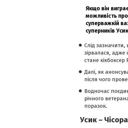
Якщо він виграє
можливість про
суперважкій ваз
суперників Усика
Слід зазначити, 
зірвалася, адже
стане кікбоксер 
Далі, як анонсув
після чого прове
Водночас поєд
річного ветеран
поразок.
Усик – Чісор