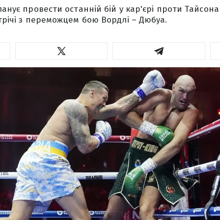
ланує провести останній бій у кар'єрі проти Тайсона
стрічі з переможцем бою Вордлі – Дюбуа.