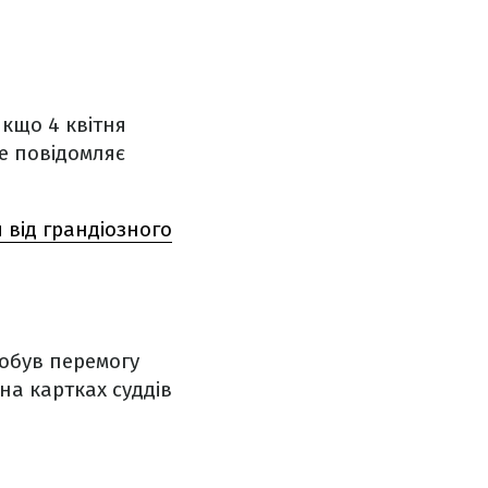
кщо 4 квітня
е повідомляє
 від грандіозного
добув перемогу
 на картках суддів