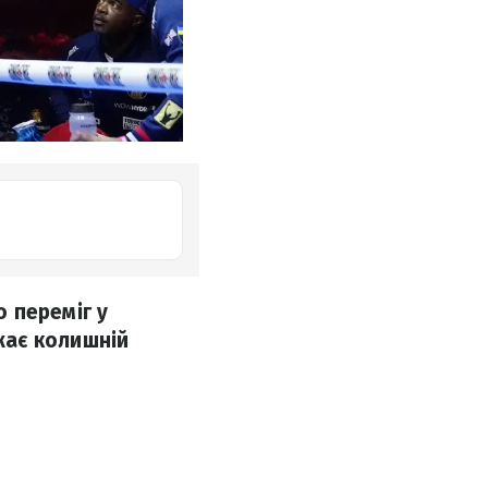
 переміг у
жає колишній