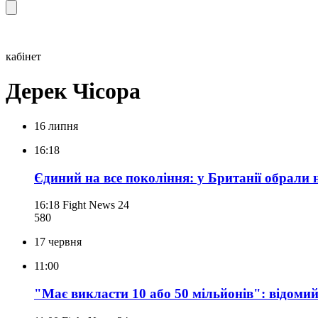
кабінет
Дерек Чісора
16 липня
16:18
Єдиний на все покоління: у Британії обрали
16:18
Fight News 24
580
17 червня
11:00
"Має викласти 10 або 50 мільйонів": відоми