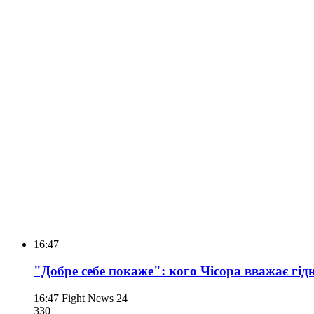
16:47
"Добре себе покаже": кого Чісора вважає гі
16:47
Fight News 24
330