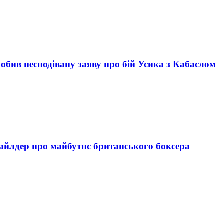
обив несподівану заяву про бій Усика з Кабаєлом
 Вайлдер про майбутнє британського боксера