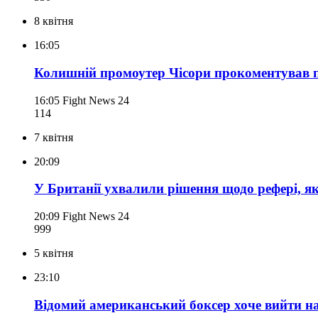
8 квітня
16:05
Колишній промоутер Чісори прокоментував п
16:05
Fight News 24
114
7 квітня
20:09
У Британії ухвалили рішення щодо рефері, я
20:09
Fight News 24
999
5 квітня
23:10
Відомий американський боксер хоче вийти на