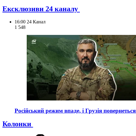
Ексклюзиви 24 каналу
16:00
24 Канал
1 548
Російський режим впаде, і Грузія повернеться
Колонки