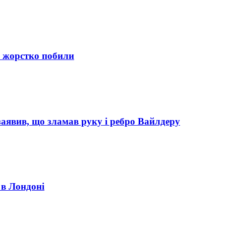
су жорстко побили
 заявив, що зламав руку і ребро Вайлдеру
 в Лондоні