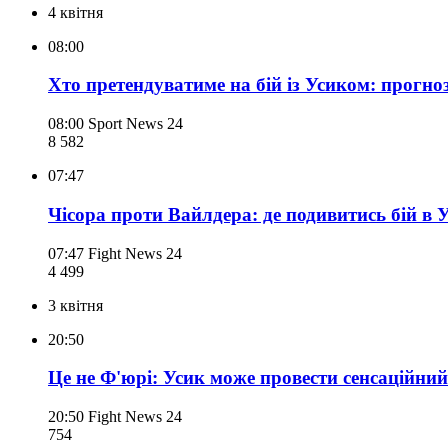
4 квітня
08:00
Хто претендуватиме на бій із Усиком: прогно
08:00
Sport News 24
8 582
07:47
Чісора проти Вайлдера: де подивитись бій в У
07:47
Fight News 24
4 499
3 квітня
20:50
Це не Ф'юрі: Усик може провести сенсаційни
20:50
Fight News 24
754