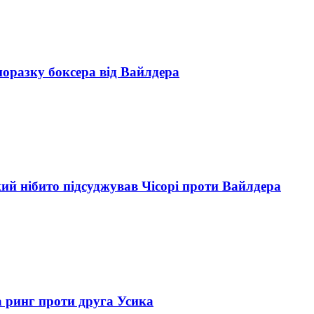
оразку боксера від Вайлдера
кий нібито підсуджував Чісорі проти Вайлдера
 ринг проти друга Усика