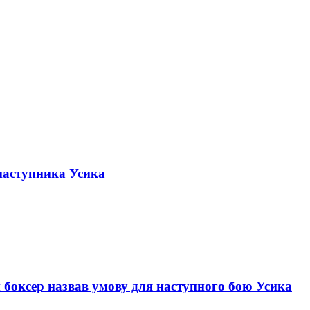
 наступника Усика
й боксер назвав умову для наступного бою Усика