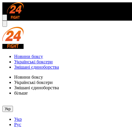
Новини боксу
Українські боксери
Змішані єдиноборства
Новини боксу
Українські боксери
Змішані єдиноборства
більше
Укр
Укр
Рус