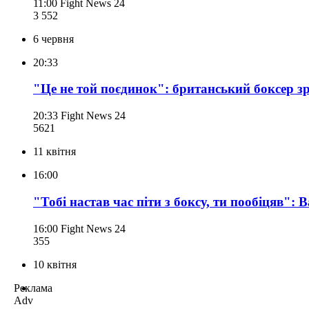
11:00
Fight News 24
3 552
6 червня
20:33
"Це не той поєдинок": британський боксер зр
20:33
Fight News 24
562
1
11 квітня
16:00
"Тобі настав час піти з боксу, ти пообіцяв":
16:00
Fight News 24
355
10 квітня
Реклама
Adv