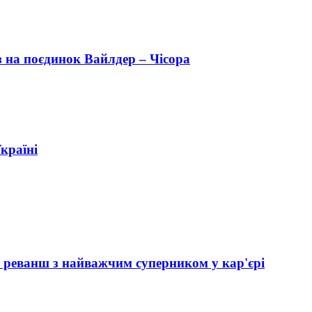
з на поєдинок Вайлдер – Чісора
країні
й реванш з найважчим суперником у кар'єрі