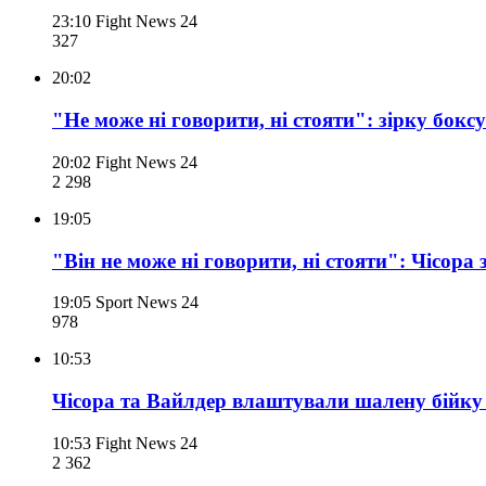
23:10
Fight News 24
327
20:02
"Не може ні говорити, ні стояти": зірку бок
20:02
Fight News 24
2 298
19:05
"Він не може ні говорити, ні стояти": Чісора
19:05
Sport News 24
978
10:53
Чісора та Вайлдер влаштували шалену бійку
10:53
Fight News 24
2 362