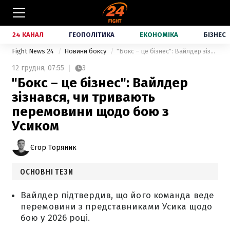
24 КАНАЛ
ГЕОПОЛІТИКА
ЕКОНОМІКА
БІЗНЕС
Fight News 24
Новини боксу
"Бокс – це бізнес": Вайлдер зізнався, чи тривають перемовини щодо бою з Усиком
12 грудня,
07:55
3
"Бокс – це бізнес": Вайлдер
зізнався, чи тривають
перемовини щодо бою з
Усиком
Єгор Торяник
ОСНОВНІ ТЕЗИ
Вайлдер підтвердив, що його команда веде
перемовини з представниками Усика щодо
бою у 2026 році.