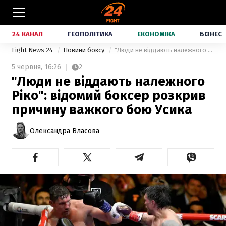
24 КАНАЛ
ГЕОПОЛІТИКА
ЕКОНОМІКА
БІЗНЕС
Fight News 24
Новини боксу
"Люди не віддають належного Ріко": відомий боксер розкрив причину важкого бою Усика
5 червня,
16:26
2
"Люди не віддають належного
Ріко": відомий боксер розкрив
причину важкого бою Усика
Олександра Власова