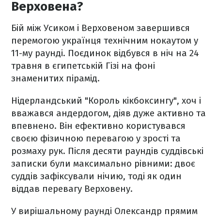
Верховена?
Бій між Усиком і Верховеном завершився
перемогою українця технічним нокаутом у
11-му раунді. Поєдинок відбувся в ніч на 24
травня в єгипетській Гізі на фоні
знаменитих пірамід.
Нідерландський "Король кікбоксингу", хоч і
вважався андердогом, діяв дуже активно та
впевнено. Він ефективно користувався
своєю фізичною перевагою у зрості та
розмаху рук. Після десяти раундів суддівські
записки були максимально рівними: двоє
суддів зафіксували нічию, тоді як один
віддав перевагу Верховену.
У вирішальному раунді Олександр прямим