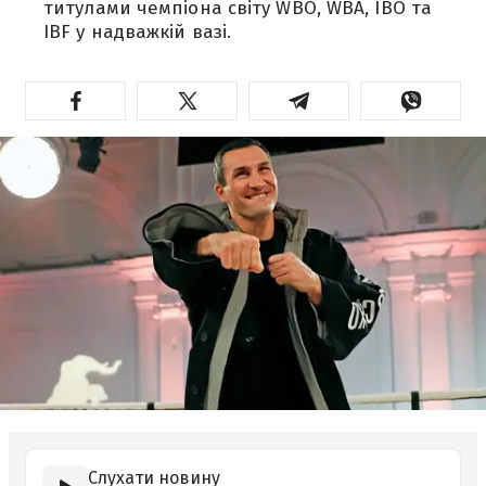
титулами чемпіона світу WBO, WBA, IBO та
IBF у надважкій вазі.
Слухати новину