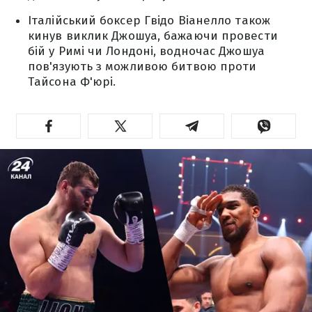
Італійський боксер Гвідо Віанелло також
кинув виклик Джошуа, бажаючи провести
бій у Римі чи Лондоні, водночас Джошуа
пов'язують з можливою битвою проти
Тайсона Ф'юрі.