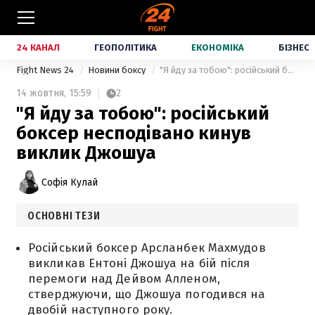
24 КАНАЛ
ГЕОПОЛІТИКА
ЕКОНОМІКА
БІЗНЕС
Fight News 24
Новини боксу
"Я йду за тобою": російський боксер несподівано кинув виклик Джошуа
14 жовтня,
15:59
2
"Я йду за тобою": російський
боксер несподівано кинув
виклик Джошуа
Софія Кулай
ОСНОВНІ ТЕЗИ
Російський боксер Арсланбек Махмудов
викликав Ентоні Джошуа на бій після
перемоги над Дейвом Алленом,
стверджуючи, що Джошуа погодився на
двобій наступного року.