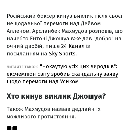
Російський боксер кинув виклик після своєї
нещодавньої перемоги над Дейвом
Алленом. Арсланбек Махмудов розповів, що
начебто Ентоні Джошуа вже дав "добро" на
очний двобій, пише
24 Канал
із
посиланням на
Sky Sports
.
"Нокаутую усіх цих виродків":
ЧИТАЙТЕ ТАКОЖ
ексчемпіон світу зробив скандальну заяву
щодо перемоги над Усиком
Хто кинув виклик Джошуа?
Також Махмудов назвав дедлайн їх
можливого протистояння.