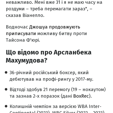
неважливо. Мені вже 31 і я не маю часу на
роздуми – треба перемагати зараз", –
сказав Віанелло.
Водночас
Джошуа продовжують
приписувати
можливу битву проти
Тайсона Ф'юрі.
Що відомо про Арсланбека
Махумудова?
36-річний російський боксер, який
дебютував на профі-рингу у 2017-му.
Відтоді здобув 21 перемогу (19 – нокаутом)
та зазнав 2-х поразок (дані
BoxRec
).
Колишній чемпіон за версією WBA Inter-
Continental (2023), WBC Silver (2022 – 2023).