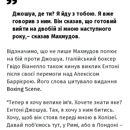
Джошуа, де ти? Я йду з тобою. Я вже
говорив з ним. Він сказав, що готовий
вийти на двобій зі мною наступного
року,
– сказав Махмудов.
Відзначимо, що не лише Махмудов полює
на бій проти Джошуа. Італійський боксер
Гвідо Віанелло також кинув виклик Ентоні
після своєї перемоги над Алексісом
Баррієрою. Його слова цитувало видання
Boxing Scene.
"Тепер я хочу велике ім'я. Хочете знати яке?
Ентоні Джошуа. Так, я хочу з ним битись.
Хочу, щоб він стояв переді мною в Колізеї.
Давай поб'ємось тут, у Римі, або в Лондоні –