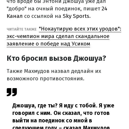
что вроде бы Энтони Джошуа уже дал
"добро" на очный поединок, пишет
24
Канал
со ссылкой на
Sky Sports
.
"Нокаутирую всех этих уродов":
ЧИТАЙТЕ ТАКЖЕ
экс-чемпион мира сделал скандальное
заявление о победе над Усиком
Кто бросил вызов Джошуа?
Также Махмудов назвал дедлайн их
возможного противостояния.
Джошуа, где ты? Я иду с тобой. Я уже
говорил с ним. Он сказал, что готов
выйти на поединок со мной в
следующем году,
– сказал Махмудов.