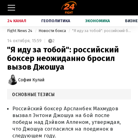
24 КАНАЛ
ГЕОПОЛИТИКА
ЭКОНОМИКА
БИЗНЕ
Fight News 24
Новости бокса
"Я иду за тобой": российский боксер неожиданно бросил вызов Джошуа
14 октября,
15:59
2
"Я иду за тобой": российский
боксер неожиданно бросил
вызов Джошуа
София Кулай
ОСНОВНЫЕ ТЕЗИСЫ
Российский боксер Арсланбек Махмудов
вызвал Энтони Джошуа на бой после
победы над Дэйвом Алленом, утверждая,
что Джошуа согласился на поединок в
следующем году.