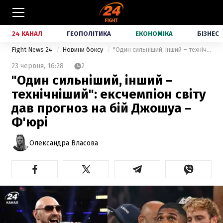
24 КАНАЛ
ГЕОПОЛІТИКА
ЕКОНОМІКА
БІЗНЕС
Fight News 24
Новини боксу
"Один сильніший, інший – технічніший": ексчемпіон світу дав прогноз на бій Джошуа – Ф'юрі
23 червня,
16:28
2
"Один сильніший, інший –
технічніший": ексчемпіон світу
дав прогноз на бій Джошуа –
Ф'юрі
Олександра Власова