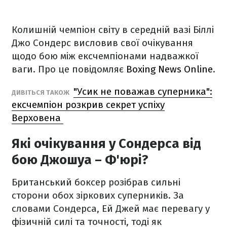
Колишній чемпіон світу в середній вазі Біллі
Джо Сондерс висловив свої очікування
щодо бою між ексчемпіонами надважкої
ваги. Про це повідомляє
Boxing News Online
.
"Усик не поважав суперника":
ДИВІТЬСЯ ТАКОЖ
ексчемпіон розкрив секрет успіху
Верховена
Які очікування у Сондерса від
бою Джошуа – Ф'юрі?
Британський боксер розібрав сильні
сторони обох зіркових суперників. За
словами Сондерса, Ей Джей має перевагу у
фізичній силі та точності, тоді як