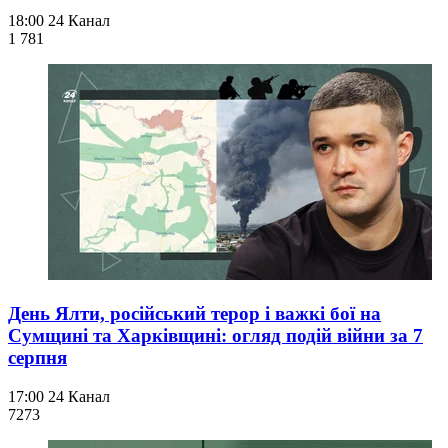
18:00
24 Канал
1 781
День Ялти, російський терор і важкі бої на
Сумщині та Харківщині: огляд подій війни за 7
серпня
17:00
24 Канал
727
3