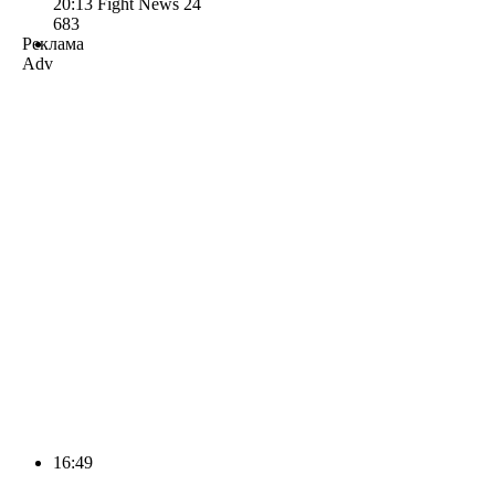
20:13
Fight News 24
683
Реклама
Adv
16:49