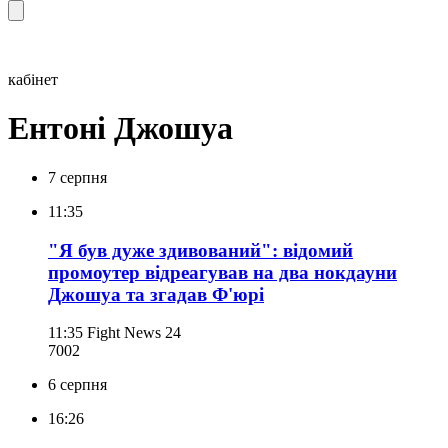
кабінет
Ентоні Джошуа
7 серпня
11:35
"Я був дуже здивований": відомий
промоутер відреагував на два нокдауни
Джошуа та згадав Ф'юрі
11:35
Fight News 24
700
2
6 серпня
16:26