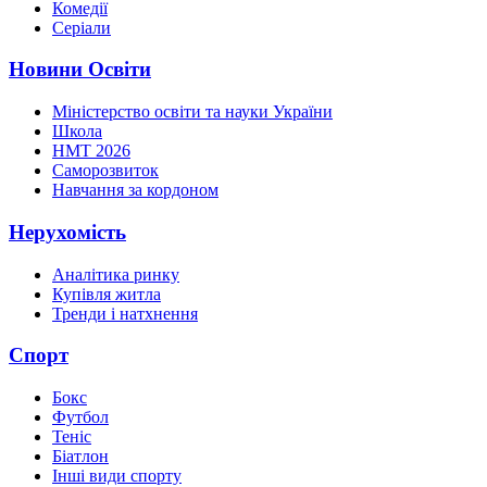
Комедії
Серіали
Новини Освіти
Міністерство освіти та науки України
Школа
НМТ 2026
Саморозвиток
Навчання за кордоном
Нерухомість
Аналітика ринку
Купівля житла
Тренди і натхнення
Спорт
Бокс
Футбол
Теніс
Біатлон
Інші види спорту