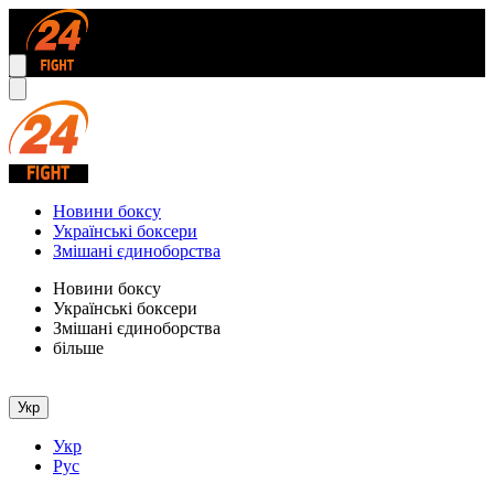
Новини боксу
Українські боксери
Змішані єдиноборства
Новини боксу
Українські боксери
Змішані єдиноборства
більше
Укр
Укр
Рус