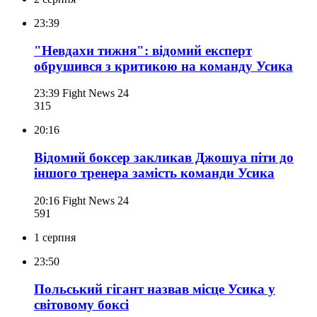
23:39
"Невдахи тижня": відомий експерт
обрушився з критикою на команду Усика
23:39
Fight News 24
315
20:16
Відомий боксер закликав Джошуа піти до
іншого тренера замість команди Усика
20:16
Fight News 24
591
1 серпня
23:50
Польський гігант назвав місце Усика у
світовому боксі