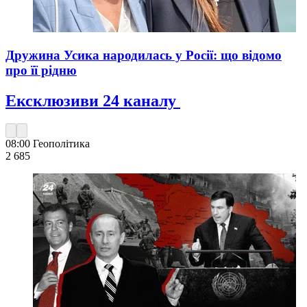
Дружина Усика народилась у Росії: що відомо
про її рідню
Ексклюзиви 24 каналу
08:00
Геополітика
2 685