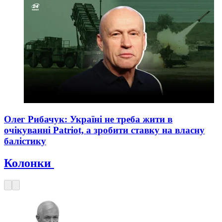
Олег Рибачук: Україні не треба жити в
очікуванні Patriot, а зробити ставку на власну
балістику
Колонки