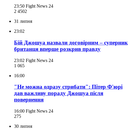
23:50
Fight News 24
2 450
2
31 липня
23:02
Бій Джошуа назвали договірним – суперник
британця вперше розкрив правду
23:02
Fight News 24
1 065
16:00
"Не можна одразу стрибати": Пітер Ф'юрі
дав важливу пораду Джошуа після
повернення
16:00
Fight News 24
275
30 липня