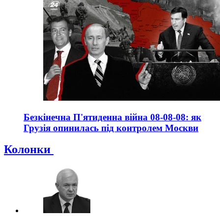
Безкінечна П'ятиденна війна 08-08-08: як
Грузія опинилась під контролем Москви
Колонки