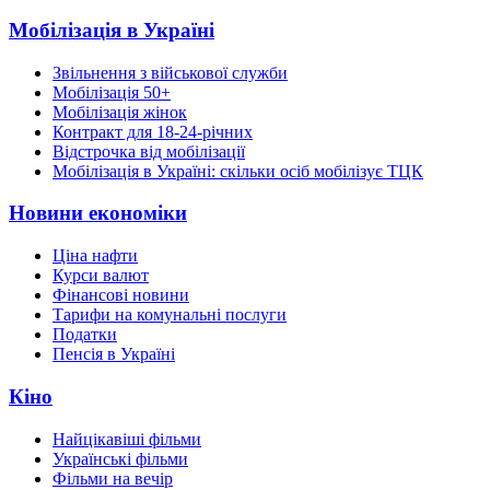
Мобілізація в Україні
Звільнення з військової служби
Мобілізація 50+
Мобілізація жінок
Контракт для 18-24-річних
Відстрочка від мобілізації
Мобілізація в Україні: скільки осіб мобілізує ТЦК
Новини економіки
Ціна нафти
Курси валют
Фінансові новини
Тарифи на комунальні послуги
Податки
Пенсія в Україні
Кіно
Найцікавіші фільми
Українські фільми
Фільми на вечір