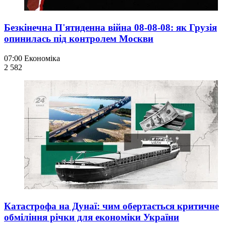
Безкінечна П'ятиденна війна 08-08-08: як Грузія
опинилась під контролем Москви
07:00
Економіка
2 582
Катастрофа на Дунаї: чим обертається критичне
обміління річки для економіки України