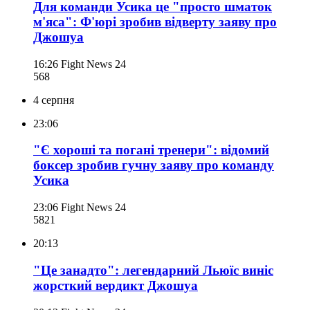
Для команди Усика це "просто шматок
м'яса": Ф'юрі зробив відверту заяву про
Джошуа
16:26
Fight News 24
568
4 серпня
23:06
"Є хороші та погані тренери": відомий
боксер зробив гучну заяву про команду
Усика
23:06
Fight News 24
582
1
20:13
"Це занадто": легендарний Льюїс виніс
жорсткий вердикт Джошуа