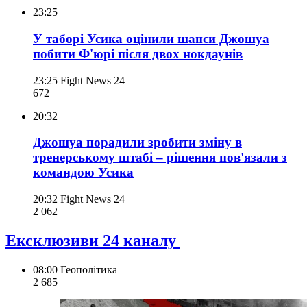
23:25
У таборі Усика оцінили шанси Джошуа
побити Ф'юрі після двох нокдаунів
23:25
Fight News 24
672
20:32
Джошуа порадили зробити зміну в
тренерському штабі – рішення пов'язали з
командою Усика
20:32
Fight News 24
2 062
Ексклюзиви 24 каналу
08:00
Геополітика
2 685