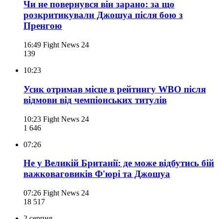
Чи не повернувся він зарано: за що
розкритикували Джошуа після бою з
Пренгою
16:49
Fight News 24
139
10:23
Усик отримав місце в рейтингу WBO після
відмови від чемпіонських титулів
10:23
Fight News 24
1 646
07:26
Не у Великій Британії: де може відбутись бій
важковаговиків Ф'юрі та Джошуа
07:26
Fight News 24
18 517
2 серпня