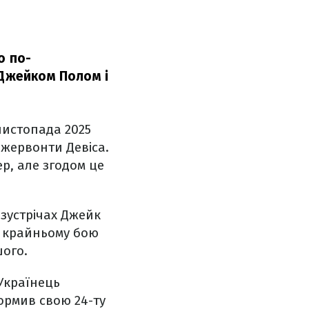
о по-
 Джейком Полом і
листопада 2025
Джервонти Девіса.
р, але згодом це
 зустрічах Джейк
му крайньому бою
шого.
 Українець
формив свою 24-ту