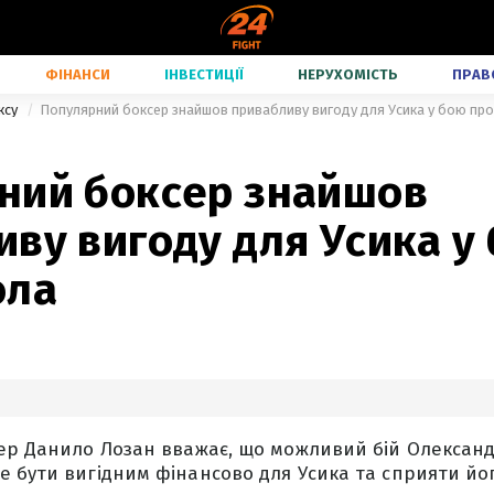
ФІНАНСИ
ІНВЕСТИЦІЇ
НЕРУХОМІСТЬ
ПРАВ
ксу
Популярний боксер знайшов привабливу вигоду для Усика у бою пр
ний боксер знайшов
ву вигоду для Усика у
ола
ер Данило Лозан вважає, що можливий бій Олексан
 бути вигідним фінансово для Усика та сприяти йо