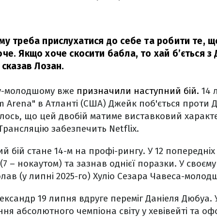
му треба прислухатися до себе та робити те, щ
че. Якщо хоче скосити бабла, то хай б’ється з
 сказав Лозан.
лу-молодшому вже
призначили наступний бій.
14 
rm Arena" в Атланті (США) Джейк поб'ється проти 
ось, що цей двобій матиме виставковий характе
Трансляцію забезпечить Netflix.
й бій стане 14-м на профі-рингу. У 12 попередніх
 (7 – нокаутом) та зазнав однієї поразки. У своє
лав (у липні 2025-го) Хуліо Сезара Чавеса-молод
ександр 19 липня вдруге переміг Даніеля Дюбуа.
ння абсолютного чемпіона світу у хевівейті та о