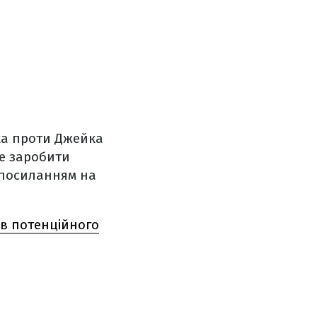
ка проти Джейка
е заробити
 посиланням на
ів потенційного