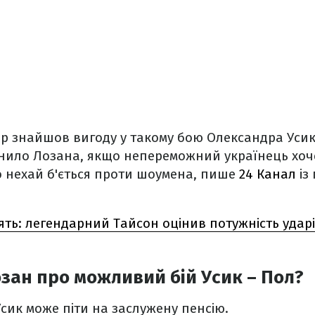
ер знайшов вигоду у такому бою Олександра Уси
анило Лозана, якщо непереможний українець хоч
о нехай б'ється проти шоумена, пише
24 Канал
із
ять: легендарний Тайсон оцінив потужність удар
зан про можливий бій Усик – Пол?
Усик може піти на заслужену пенсію.