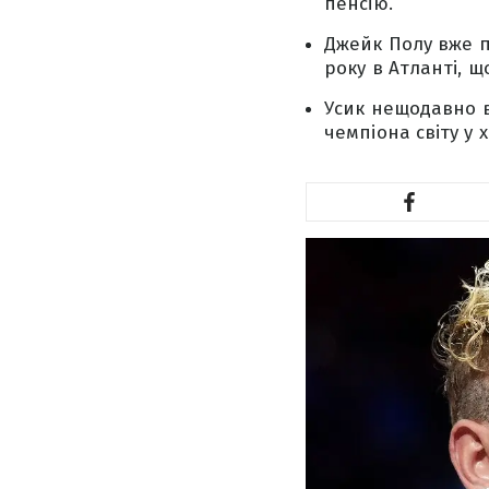
пенсію.
Джейк Полу вже п
року в Атланті, щ
Усик нещодавно в
чемпіона світу у 