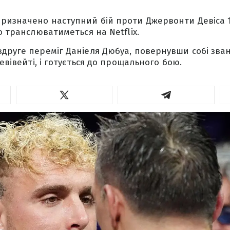
ризначено наступний бій проти Джервонти Девіса 
о транслюватиметься на Netflix.
друге переміг Даніеля Дюбуа, повернувши собі зва
хевівейті, і готується до прощального бою.