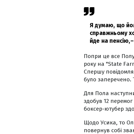
Я думаю, що йо
справжньому хо
йде на пенсію,
–
Попри це все По
року на "State Fa
Спершу повідомлял
було заперечено. 
Для Пола наступни
здобув 12 перемог
боксер-ютубер здо
Щодо Усика, то Ол
повернув собі зва