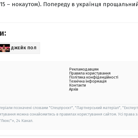
(15 – нокаутом). Попереду в українця прощальний
и:
ДЖЕЙК ПОЛ
Рекламодавцям
Правила користування
Політика конфіденційності
Технічна інформація
Контакти
Архів
теріали позначені словами "Спецпроєкт", "Партнерський матеріал", "Експерт
итування можна ознайомитись в правилах користування сайтом. Усі права 
Люкс"», 24 Канал.