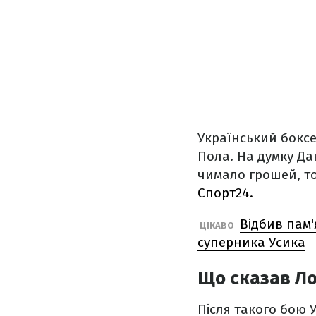
Український бокс
Пола. На думку Д
чимало грошей, т
Спорт24.
Відбив пам'
ЦІКАВО
суперника Усика
Що сказав Ло
Після такого бою 