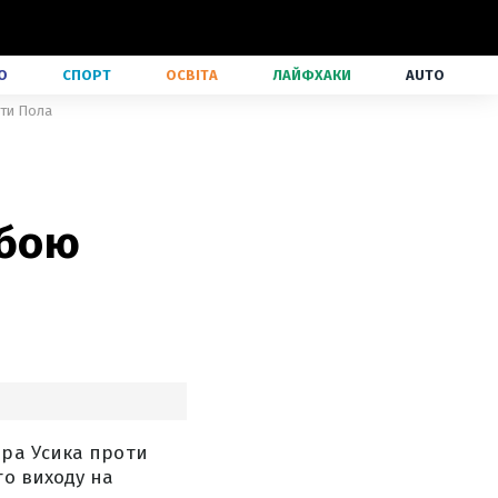
О
СПОРТ
ОСВІТА
ЛАЙФХАКИ
AUTO
оти Пола
 бою
дра Усика проти
го виходу на