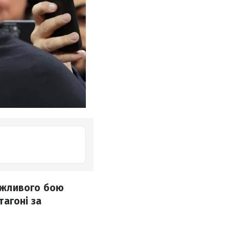
ожливого бою
тагоні за