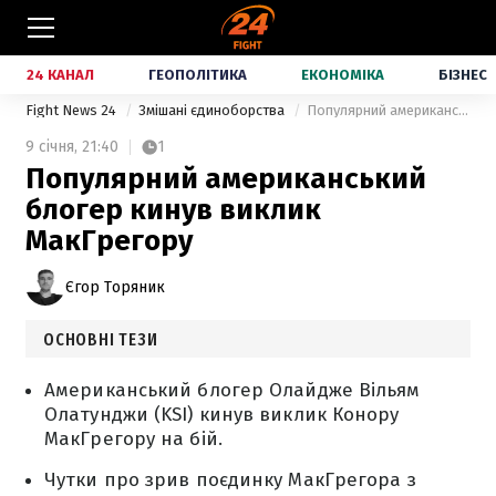
24 КАНАЛ
ГЕОПОЛІТИКА
ЕКОНОМІКА
БІЗНЕС
Fight News 24
Змішані єдиноборства
Популярний американський блогер кинув виклик МакГрегору
9 січня,
21:40
1
Популярний американський
блогер кинув виклик
МакГрегору
Єгор Торяник
ОСНОВНІ ТЕЗИ
Американський блогер Олайдже Вільям
Олатунджи (KSI) кинув виклик Конору
МакГрегору на бій.
Чутки про зрив поєдинку МакГрегора з