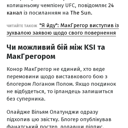
колишньому чемпіону UFC, повідомляє
24
канал
із посиланням на
The Sun.
"Я йду": МакГрегор виступив із
ЧИТАЙТЕ ТАКОЖ
зухвалою заявою щодо свого повернення
Чи можливий бій між KSI та
МакГрегором
Конор МакГрегор не єдиний, хто веде
перемовини щодо виставкового бою з
блогером Логаном Полом. Якщо поєдинок
не відбудеться, то ірландець залишиться
без суперника.
Олайдже Вільям Олатунджи одразу
підхопив цю звістку. Блогер опублікував
фанатський постер, додавши підпис.