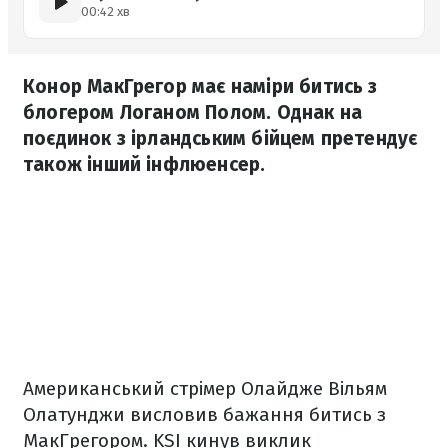
00:42 хв
Конор МакГрегор має наміри битись з
блогером Логаном Полом. Однак на
поєдинок з ірландським бійцем претендує
також інший інфлюенсер.
Американський стрімер Олайдже Вільям
Олатунджи висловив бажання битись з
МакГрегором. KSI кинув виклик