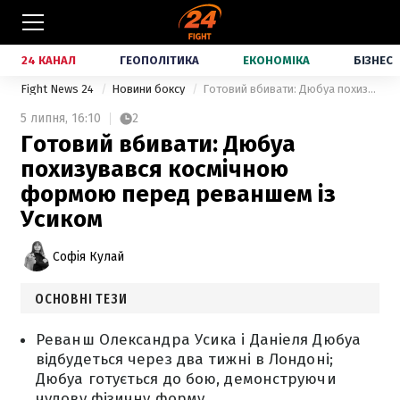
24 КАНАЛ
ГЕОПОЛІТИКА
ЕКОНОМІКА
БІЗНЕС
Fight News 24
Новини боксу
Готовий вбивати: Дюбуа похизувався космічною формою перед реваншем із Усиком
5 липня,
16:10
2
Готовий вбивати: Дюбуа
похизувався космічною
формою перед реваншем із
Усиком
Софія Кулай
ОСНОВНІ ТЕЗИ
Реванш Олександра Усика і Даніеля Дюбуа
відбудеться через два тижні в Лондоні;
Дюбуа готується до бою, демонструючи
чудову фізичну форму.