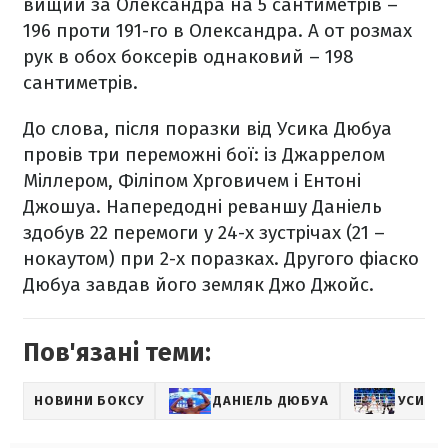
вищий за Олександра на 5 сантиметрів –
196 проти 191-го в Олександра. А от розмах
рук в обох боксерів однаковий – 198
сантиметрів.
До слова, після поразки від Усика Дюбуа
провів три переможні бої: із Джаррелом
Міллером, Філіпом Хрговичем і Ентоні
Джошуа. Напередодні реваншу Даніель
здобув 22 перемоги у 24-х зустрічах (21 –
нокаутом) при 2-х поразках. Другого фіаско
Дюбуа завдав його земляк Джо Джойс.
Пов'язані теми:
НОВИНИ БОКСУ
ДАНІЕЛЬ ДЮБУА
УСИК –