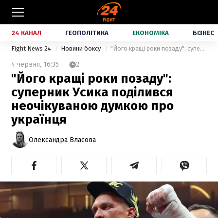
24 КАНАЛ
ГЕОПОЛІТИКА
ЕКОНОМІКА
БІЗНЕС
Fight News 24
Новини боксу
"Його кращі роки позаду": суперник Усика поділився неочікуваною думкою про українця
4 червня,
16:35
2
"Його кращі роки позаду":
суперник Усика поділився
неочікуваною думкою про
українця
Олександра Власова