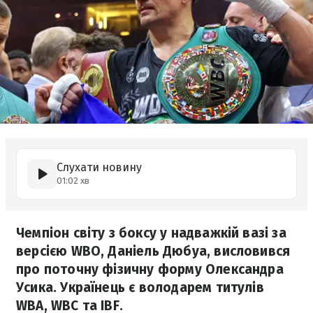
Слухати новину
01:02 хв
Чемпіон світу з боксу у надважкій вазі за
версією WBO, Даніель Дюбуа, висловився
про поточну фізичну форму Олександра
Усика. Українець є володарем титулів
WBA, WBC та IBF.