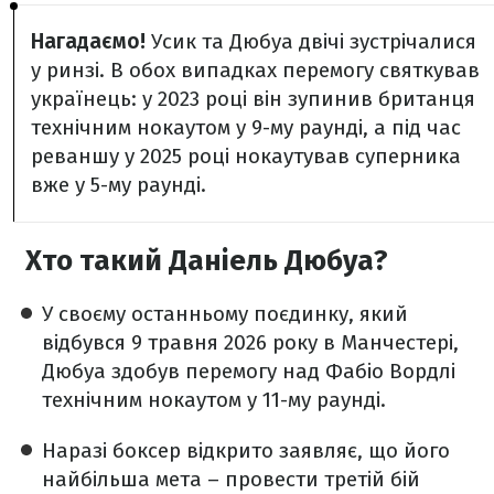
Нагадаємо!
Усик та Дюбуа двічі зустрічалися
у ринзі. В обох випадках перемогу святкував
українець: у 2023 році він зупинив британця
технічним нокаутом у 9-му раунді, а під час
реваншу у 2025 році нокаутував суперника
вже у 5-му раунді.
Хто такий Даніель Дюбуа?
У своєму останньому поєдинку, який
відбувся 9 травня 2026 року в Манчестері,
Дюбуа здобув перемогу над Фабіо Вордлі
технічним нокаутом у 11-му раунді.
Наразі боксер відкрито заявляє, що його
найбільша мета – провести третій бій