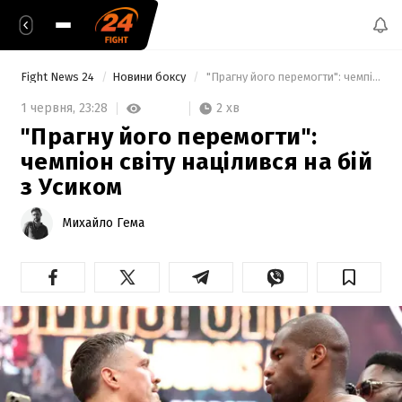
Fight News 24
Новини боксу
 "Прагну його перемогти": чемпіон світу націлився на бій з Усиком 
2 хв
1 червня,
23:28
"Прагну його перемогти":
чемпіон світу націлився на бій
з Усиком
Михайло Гема