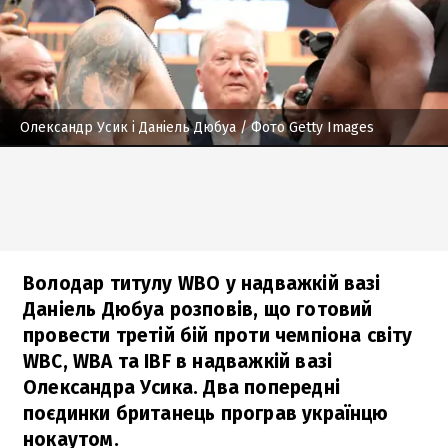
Олександр Усик і Даніель Дюбуа
/ Фото Getty Images
Володар титулу WBO у надважкій вазі
Даніель Дюбуа розповів, що готовий
провести третій бій проти чемпіона світу
WBC, WBA та IBF в надважкій вазі
Олександра Усика. Два попередні
поєдинки британець програв українцю
нокаутом.