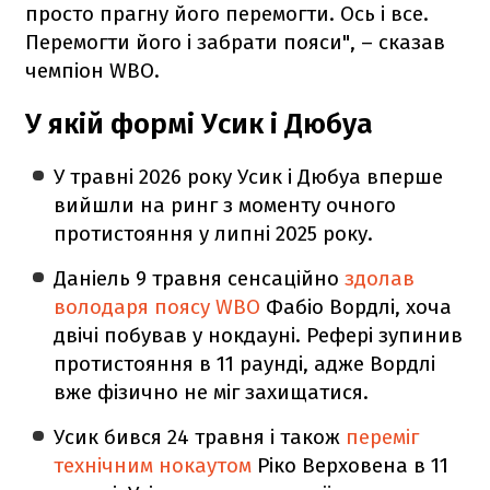
просто прагну його перемогти. Ось і все.
Перемогти його і забрати пояси", – сказав
чемпіон WBO.
У якій формі Усик і Дюбуа
У травні 2026 року Усик і Дюбуа вперше
вийшли на ринг з моменту очного
протистояння у липні 2025 року.
Даніель 9 травня сенсаційно
здолав
володаря поясу WBO
Фабіо Вордлі, хоча
двічі побував у нокдауні. Рефері зупинив
протистояння в 11 раунді, адже Вордлі
вже фізично не міг захищатися.
Усик бився 24 травня і також
переміг
технічним нокаутом
Ріко Верховена в 11