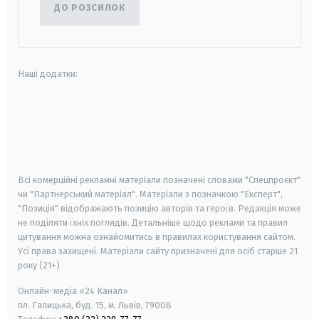
ДО РОЗСИЛОК
Наші додатки:
android
apple
smart tv
samsung smart tv
Всі комерційні рекламні матеріали позначені словами "Спецпроєкт"
чи "Партнерський матеріал". Матеріали з позначкою "Експерт",
"Позиція" відображають позицію авторів та героїв. Редакція може
не поділяти їхніх поглядів. Детальніше щодо реклами та правил
цитування можна ознайомитись в правилах користування сайтом.
Усі права захищені.
Матеріали сайту призначені для осіб старше
21
року (21+)
Онлайн-медіа «24 Канал»
пл. Галицька, буд. 15, м. Львів, 79008