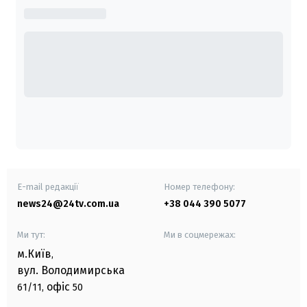
E-mail редакції
Номер телефону:
news24@24tv.com.ua
+38 044 390 5077
Ми тут:
Ми в соцмережах:
м.Київ
,
вул. Володимирська
офіс
61/11,
50