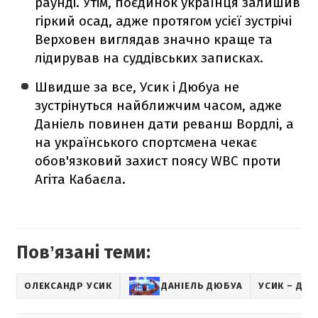
раунді. Утім, поєдинок українця залишив
гіркий осад, адже протягом усієї зустрічі
Верховен виглядав значно краще та
лідирував на суддівських записках.
Швидше за все, Усик і Дюбуа не
зустрінуться найближчим часом, адже
Даніель повинен дати реванш Вордлі, а
на українського спортсмена чекає
обов'язковий захист поясу WBC проти
Агіта Кабаєла.
Повʼязані теми:
ОЛЕКСАНДР УСИК
ДАНІЕЛЬ ДЮБУА
УСИК – ДЮ