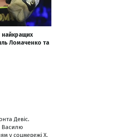
г найкращих
асиль Ломаченко та
нта Девіс.
к Василю
ям у соцмережі Х,