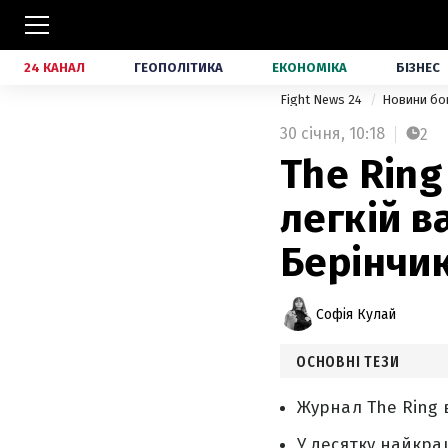
24 КАНАЛ
ГЕОПОЛІТИКА
ЕКОНОМІКА
БІЗНЕС
Fight News 24
Новини бо
30 січня,
10:18
2
The Ring
легкій в
Берінчи
Софія Кулай
ОСНОВНІ ТЕЗИ
Журнал The Ring 
У десятку найкра