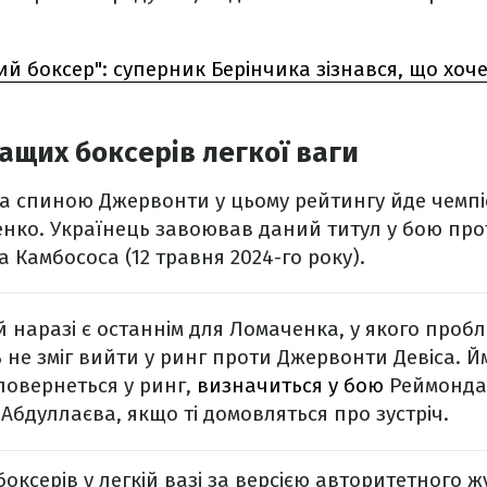
й боксер": суперник Берінчика зізнався, що хоче
ащих боксерів легкої ваги
за спиною Джервонти у цьому рейтингу йде чемпіо
енко. Українець завоював даний титул у бою пр
Камбососа (12 травня 2024-го року).
й наразі є останнім для Ломаченка, у якого пробл
ь не зміг вийти у ринг проти Джервонти Девіса. 
повернеться у ринг,
визначиться у бою
Реймонда
Абдуллаєва, якщо ті домовляться про зустріч.
оксерів у легкій вазі за версією авторитетного 