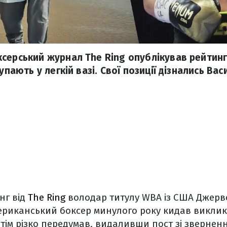
серський журнал The Ring опублікував рейтин
тупають у легкій вазі. Свої позиції дізнались В
нг від
The Ring
володар титулу WBA із США Джерво
ериканський боксер минулого року кидав викли
тім різко передумав, видаливши пост зі зверненн