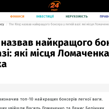
ФІНАНСИ
ІНВЕСТИЦІЇ
НЕРУХОМІСТЬ
ПРАВ
ксу
The Ring назвав найкращого боксера у легкій вазі: які місця Ломачен
 назвав найкращого бо
азі: які місця Ломаченка
ка
визначив топ-10 найкращих боксерів легкої ваги.
щих увійшли Василь Ломаченко та Денис Берінчик.