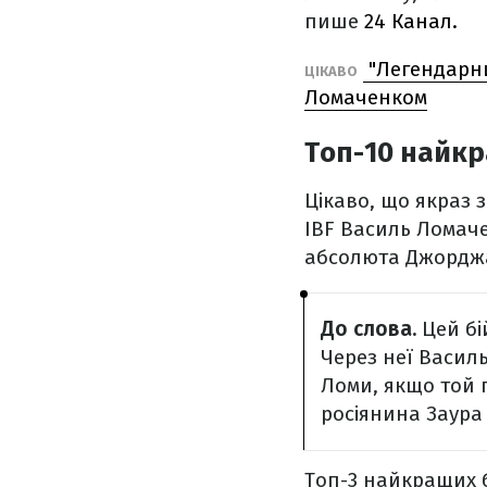
пише
24 Канал.
"Легендарни
ЦІКАВО
Ломаченком
Топ-10 найкр
Цікаво, що якраз 
IBF Василь Ломач
абсолюта Джорджа 
До слова.
Цей бі
Через неї Васил
Ломи, якщо той 
росіянина Заура 
Топ-3 найкращих б