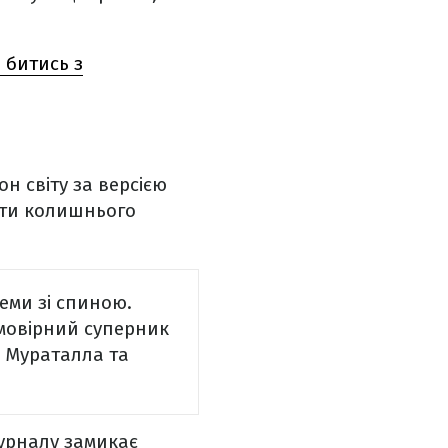
 битись з
н світу за версією
оти колишнього
еми зі спиною.
Ймовірний суперник
 Мураталла та
журналу замикає