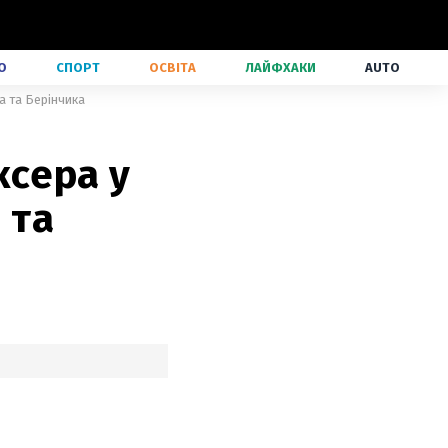
О
СПОРТ
ОСВІТА
ЛАЙФХАКИ
AUTO
ка та Берінчика
ксера у
 та