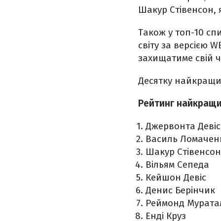
Шакур Стівенсон, 
Також у топ-10 сп
світу за версією W
захищатиме свій 
Десятку найкращи
Рейтинг найкращих
Джервонта Девіс
Василь Ломачен
Шакур Стівенсон
Вільям Сепеда
Кейшон Девіс
Денис Берінчик
Реймонд Мурата
Енді Круз