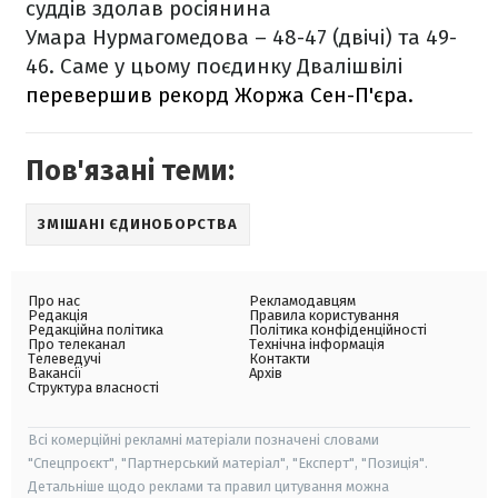
суддів здолав росіянина
Умара Нурмагомедова – 48-47 (двічі) та 49-
46. Саме у цьому поєдинку Двалішвілі
перевершив рекорд Жоржа Сен-П'єра.
Пов'язані теми:
ЗМІШАНІ ЄДИНОБОРСТВА
Про нас
Рекламодавцям
Редакція
Правила користування
Редакційна політика
Політика конфіденційності
Про телеканал
Технічна інформація
Телеведучі
Контакти
Вакансії
Архів
Структура власності
Всі комерційні рекламні матеріали позначені словами
"Спецпроєкт", "Партнерський матеріал", "Експерт", "Позиція".
Детальніше щодо реклами та правил цитування можна