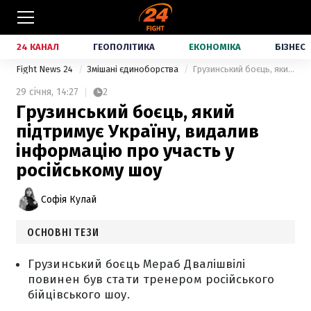
24 КАНАЛ
ГЕОПОЛІТИКА
ЕКОНОМІКА
БІЗНЕС
Fight News 24
Змішані єдиноборства
Грузинський боєць, який підтримує Україну, видалив інформацію про участь у російському шоу
29 січня,
14:27
2
Грузинський боєць, який
підтримує Україну, видалив
інформацію про участь у
російському шоу
Софія Кулай
ОСНОВНІ ТЕЗИ
Грузинський боєць Мераб Двалішвілі
повинен був стати тренером російського
бійцівського шоу.