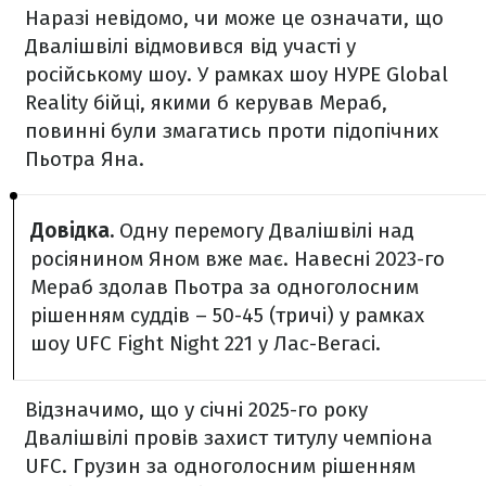
Наразі невідомо, чи може це означати, що
Двалішвілі відмовився від участі у
російському шоу. У рамках шоу НУРЕ Global
Reality бійці, якими б керував Мераб,
повинні були змагатись проти підопічних
Пьотра Яна.
Довідка.
Одну перемогу Двалішвілі над
росіянином Яном вже має. Навесні 2023-го
Мераб здолав Пьотра за одноголосним
рішенням суддів – 50-45 (тричі) у рамках
шоу UFC Fight Night 221 у Лас-Вегасі.
Відзначимо, що у січні 2025-го року
Двалішвілі провів захист титулу чемпіона
UFC. Грузин за одноголосним рішенням