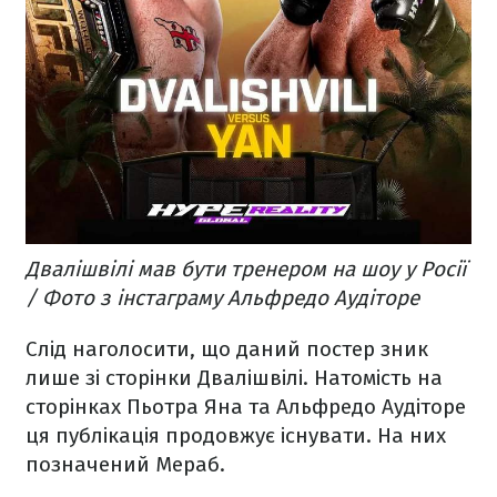
Двалішвілі мав бути тренером на шоу у Росії
/ Фото з інстаграму Альфредо Аудіторе
Слід наголосити, що даний постер зник
лише зі сторінки Двалішвілі. Натомість на
сторінках Пьотра Яна та Альфредо Аудіторе
ця публікація продовжує існувати. На них
позначений Мераб.