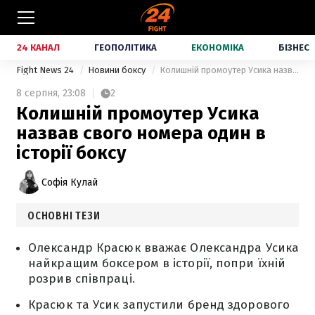
24 КАНАЛ
ГЕОПОЛІТИКА
ЕКОНОМІКА
БІЗНЕС
Fight News 24
Новини боксу
Колишній промоутер Усика назвав свого номера один в історії боксу
8 серпня,
23:08
2
Колишній промоутер Усика
назвав свого номера один в
історії боксу
Софія Кулай
ОСНОВНІ ТЕЗИ
Олександр Красюк вважає Олександра Усика
найкращим боксером в історії, попри їхній
розрив співпраці.
Красюк та Усик запустили бренд здорового