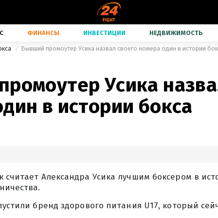
С
ФИНАНСЫ
ИНВЕСТИЦИИ
НЕДВИЖИМОСТЬ
окса
Бывший промоутер Усика назвал своего номера один в истории бок
промоутер Усика назва
дин в истории бокса
 считает Александра Усика лучшим боксером в ист
ничества.
пустили бренд здорового питания U17, который сейч