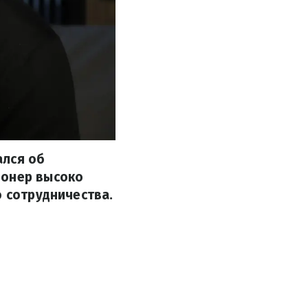
ался об
ионер высоко
о сотрудничества.