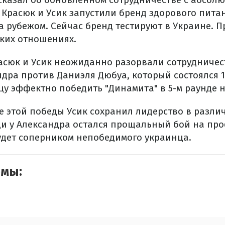
 Красюк и Усик запустили бренд здорового пита
а рубежом. Сейчас бренд тестируют в Украине. П
ских отношениях.
асюк и Усик неожиданно разорвали сотрудничес
дра против Даниэля Дюбуа, который состоялся 1
у эффектно победить "Динамита" в 5-м раунде н
ле этой победы Усик сохранил лидерство в разли
ди у Александра остался прощальный бой на про
будет соперником непобедимого украинца.
емы: