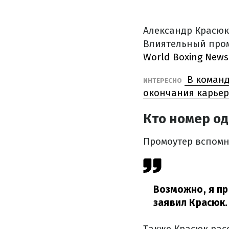
Александр Красюк
Влиятельный пром
World Boxing News
В команд
ИНТЕРЕСНО
окончания карье
Кто номер од
Промоутер вспомн
Возможно, я пр
заявил Красюк.
Также Красюк рас