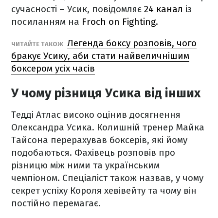
сучасності – Усик, повідомляє
24 канал
із
посиланням на
Froch on Fighting.
Легенда боксу розповів, чого
ЧИТАЙТЕ ТАКОЖ
бракує Усику, аби стати найвеличнішим
боксером усіх часів
У чому різниця Усика від інших
Тедді Атлас високо оцінив досягнення
Олександра Усика. Колишній тренер Майка
Тайсона перерахував боксерів, які йому
подобаються.
Фахівець розповів про
різницю між ними та українським
чемпіоном. Спеціаліст також назвав, у чому
секрет успіху Короля хевівейту та чому він
постійно перемагає.