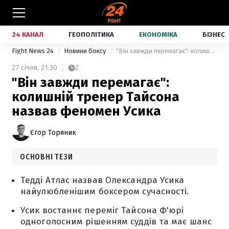
24 КАНАЛ
ГЕОПОЛІТИКА
ЕКОНОМІКА
БІЗНЕС
Fight News 24
Новини боксу
"Він завжди перемагає": колишній тренер Тайсона назвав феномен Усика
27 січня,
21:30
2
"Він завжди перемагає":
колишній тренер Тайсона
назвав феномен Усика
Єгор Торяник
ОСНОВНІ ТЕЗИ
Тедді Атлас назвав Олександра Усика
найулюбленішим боксером сучасності.
Усик востаннє переміг Тайсона Ф'юрі
одноголосним рішенням суддів та має шанс