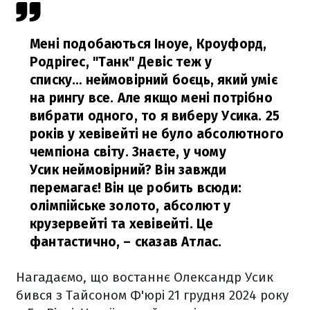
Мені подобаються Іноуе, Кроуфорд,
Родрігес, "Танк" Девіс теж у
списку… неймовірний боєць, який уміє
на рингу все. Але якщо мені потрібно
вибрати одного, то я виберу Усика. 25
років у хевівейті не було абсолютного
чемпіона світу. Знаєте, у чому
Усик неймовірний? Він завжди
перемагає! Він це робить всюди:
олімпійське золото, абсолют у
крузервейті та хевівейті. Це
фантастично,
– сказав Атлас.
Нагадаємо, що востаннє Олександр Усик
бився з Тайсоном Ф'юрі 21 грудня 2024 року