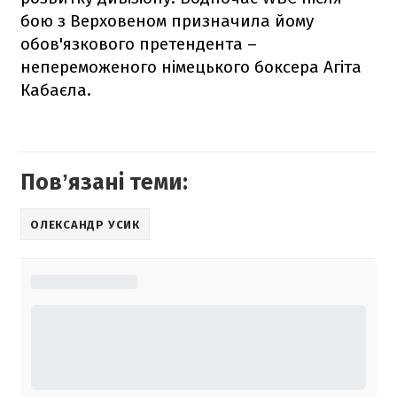
бою з Верховеном призначила йому
обов'язкового претендента –
непереможеного німецького боксера Агіта
Кабаєла.
Повʼязані теми:
ОЛЕКСАНДР УСИК