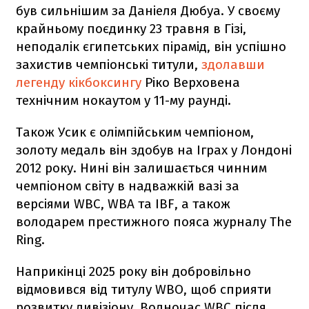
був сильнішим за Даніеля Дюбуа. У своєму
крайньому поєдинку 23 травня в Гізі,
неподалік єгипетських пірамід, він успішно
захистив чемпіонські титули,
здолавши
легенду кікбоксингу
Ріко Верховена
технічним нокаутом у 11-му раунді.
Також Усик є олімпійським чемпіоном,
золоту медаль він здобув на Іграх у Лондоні
2012 року. Нині він залишається чинним
чемпіоном світу в надважкій вазі за
версіями WBC, WBA та IBF, а також
володарем престижного пояса журналу The
Ring.
Наприкінці 2025 року він добровільно
відмовився від титулу WBO, щоб сприяти
розвитку дивізіону. Водночас WBC після