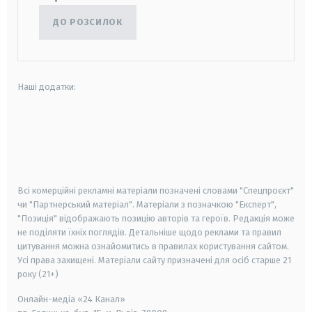
ДО РОЗСИЛОК
Наші додатки:
android
apple
smart tv
samsung smart tv
Всі комерційні рекламні матеріали позначені словами "Спецпроєкт"
чи "Партнерський матеріал". Матеріали з позначкою "Експерт",
"Позиція" відображають позицію авторів та героїв. Редакція може
не поділяти їхніх поглядів. Детальніше щодо реклами та правил
цитування можна ознайомитись в правилах користування сайтом.
Усі права захищені.
Матеріали сайту призначені для осіб старше
21
року (21+)
Онлайн-медіа «24 Канал»