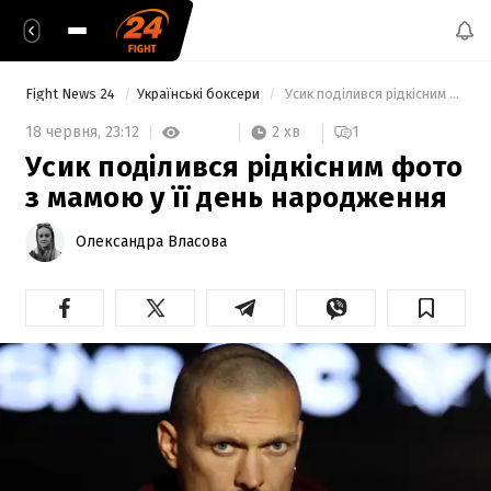
Fight News 24
Українські боксери
 Усик поділився рідкісним фото з мамою у її день народження 
2 хв
18 червня,
23:12
1
Усик поділився рідкісним фото
з мамою у її день народження
Олександра Власова