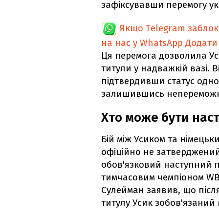
зафіксувавши перемогу ук
Якщо Telegram забло
на нас у WhatsApp
Додати
Ця перемога дозволила Ус
титули у надважкій вазі. В
підтвердивши статус одног
залишившись непереможни
Хто може бути нас
Бій між Усиком та німець
офіційно не затверджений,
обов'язковий наступний по
тимчасовим чемпіоном WBC
Сулейман заявив, що післ
титулу Усик зобов'язаний