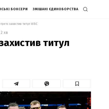
НСЬКІ БОКСЕРИ
ЗМІШАНІ ЄДИНОБОРСТВА
втретє захистив титул WBC 
2 хв
 захистив титул