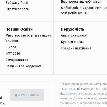
Відстрочка від мобілізації
Вибухи у Росії
Мобілізація в Україні: скільк
Втрати ворога
осіб мобілізує ТЦК
Новини Освіти
Нерухомість
Міністерство освіти та науки
Аналітика ринку
України
Купівля житла
Школа
Тренди і натхнення
НМТ 2026
Саморозвиток
Навчання за кордоном
Всі комерційні рекламні матеріал
"Партнерський матеріал". Матеріа
відображають позицію авторів та 
ДО РОЗСИЛОК
ь!
поглядів. Детальніше щодо рекл
лок,
ознайомитись в правилах користу