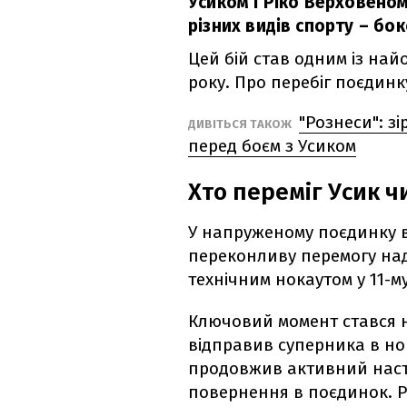
Усиком і Ріко Верховеном
різних видів спорту – бок
Цей бій став одним із на
року. Про перебіг поєдинк
"Рознеси": з
ДИВІТЬСЯ ТАКОЖ
перед боєм з Усиком
Хто переміг Усик ч
У напруженому поєдинку в
переконливу перемогу на
технічним нокаутом у 11-му
Ключовий момент стався н
відправив суперника в но
продовжив активний наст
повернення в поєдинок. Р