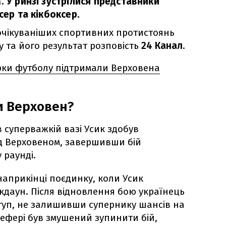
. У ринзі зустрілися представники
сер та кікбоксер.
йочікуваніших спортивних протистоянь
у та його результат розповість
24 Канал
.
ірки футболу підтримали Верховена
и Верховен?
 суперважкій вазі Усик здобув
д Верховеном, завершивши бій
 раунді.
априкінці поєдинку, коли Усик
кдаун. Після відновлення бою українець
уп, не залишивши супернику шансів на
ефері був змушений зупинити бій,