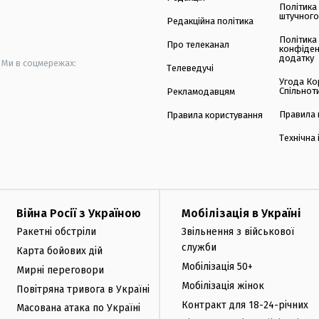
Політика
штучного
Редакційна політика
Політика
Про телеканал
конфіден
додатку
Ми в соцмережах:
Телеведучі
Угода Ко
Спільнот
Рекламодавцям
Правила 
Правила користування
Технічна
Війна Росії з Україною
Мобілізація в Україні
Ракетні обстріли
Звільнення з військової
служби
Карта бойових дій
Мобілізація 50+
Мирні переговори
Мобілізація жінок
Повітряна тривога в Україні
Контракт для 18-24-річних
Масована атака по Україні