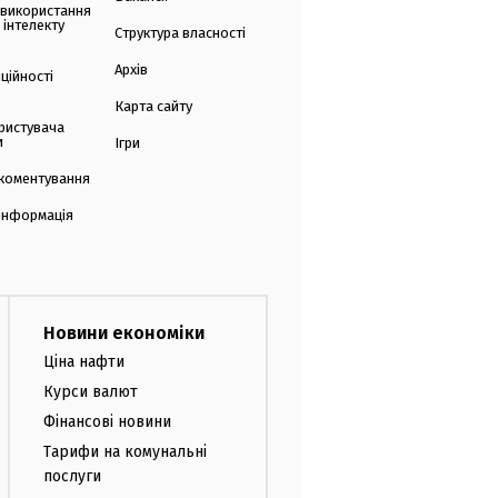
 використання
 інтелекту
Структура власності
Архів
ційності
Карта сайту
ристувача
и
Ігри
коментування
 інформація
Новини економіки
Ціна нафти
Курси валют
Фінансові новини
Тарифи на комунальні
послуги