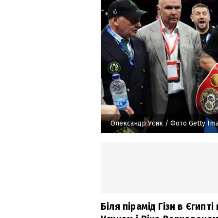
Олександр Усик
/ Фото Getty Im
Біля пірамід Гізи в Єгип