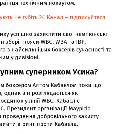
раїнця технічним нокаутом.
кують
Не губіть 24 Канал – підписуйтеся
ику успішно захистити свої чемпіонські
ін зберіг пояси WBC, WBA та IBF,
о з найсильніших боксерів сучасності та
м у дивізіоні.
тупним суперником Усика?
ким боксером Агітом Кабаєлом поки що
 однак він розглядається як
єдинок у лінії WBC. Кабаєл є
. Президент організації Маурісіо
я проведення добровільного захисту
 вийти в ринг проти Кабаєла.