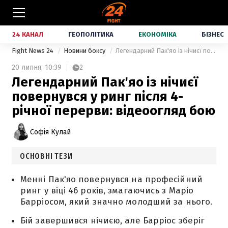
24 КАНАЛ
ГЕОПОЛІТИКА
ЕКОНОМІКА
БІЗНЕС
Fight News 24
Новини боксу
Легендарний Пак'яо із нічиєї повернувся у ринг після 4-річної перерви: відеоогляд бою
20 липня,
10:39
2
Легендарний Пак'яо із нічиєї
повернувся у ринг після 4-
річної перерви: відеоогляд бою
Софія Кулай
ОСНОВНІ ТЕЗИ
Менні Пак'яо повернувся на професійний
ринг у віці 46 років, змагаючись з Маріо
Барріосом, який значно молодший за нього.
Бій завершився нічиєю, але Барріос зберіг