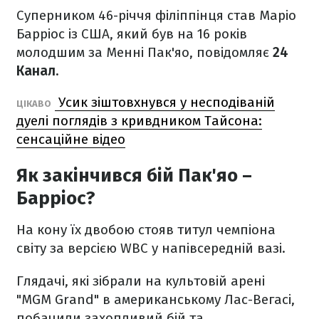
Суперником 46-річчя філіппінця став Маріо
Барріос із США, який був на 16 років
молодшим за Менні Пак'яо, повідомляє
24
Канал.
Усик зіштовхнувся у несподіваній
ЦІКАВО
дуелі поглядів з кривдником Тайсона:
сенсаційне відео
Як закінчився бій Пак'яо –
Барріос?
На кону їх двобою стояв титул чемпіона
світу за версією WBC у напівсередній вазі.
Глядачі, які зібрали на культовій арені
"MGM Grand" в американському Лас-Вегасі,
побачили захопливий бій та