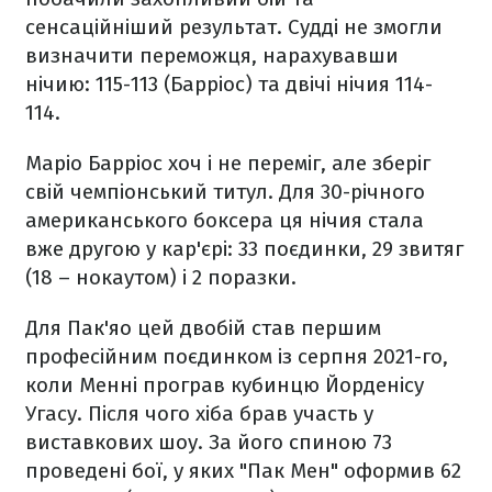
сенсаційніший результат. Судді не змогли
визначити переможця, нарахувавши
нічию: 115-113 (Барріос) та двічі нічия 114-
114.
Маріо Барріос хоч і не переміг, але зберіг
свій чемпіонський титул. Для 30-річного
американського боксера ця нічия стала
вже другою у кар'єрі: 33 поєдинки, 29 звитяг
(18 – нокаутом) і 2 поразки.
Для Пак'яо цей двобій став першим
професійним поєдинком із серпня 2021-го,
коли Менні програв кубинцю Йорденісу
Угасу. Після чого хіба брав участь у
виставкових шоу. За його спиною 73
проведені бої, у яких "Пак Мен" оформив 62