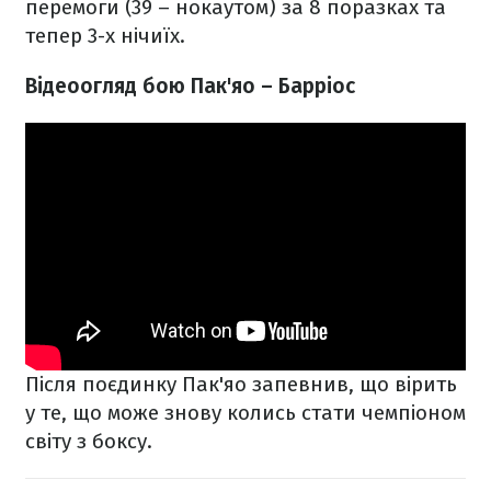
перемоги (39 – нокаутом) за 8 поразках та
тепер 3-х нічиїх.
Відеоогляд бою Пак'яо – Барріос
Після поєдинку Пак'яо запевнив, що вірить
у те, що може знову колись стати чемпіоном
світу з боксу.