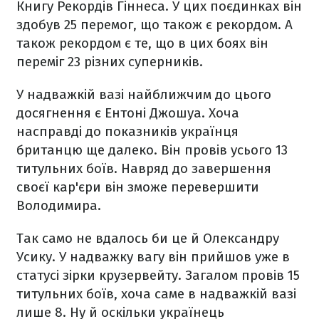
Книгу Рекордів Гіннеса. У цих поєдинках він
здобув 25 перемог, що також є рекордом. А
також рекордом є те, що в цих боях він
переміг 23 різних суперників.
У надважкій вазі найближчим до цього
досягнення є Ентоні Джошуа. Хоча
насправді до показників українця
британцю ще далеко. Він провів усього 13
титульних боїв. Навряд до завершення
своєї кар'єри він зможе перевершити
Володимира.
Так само не вдалось би це й Олександру
Усику. У надважку вагу він прийшов уже в
статусі зірки крузервейту. Загалом провів 15
титульних боїв, хоча саме в надважкій вазі
лише 8. Ну й оскільки українець