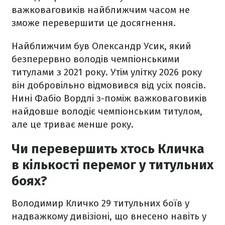
важковаговиків найближчим часом не
зможе перевершити це досягнення.
Найближчим був Олександр Усик, який
безперервно володів чемпіонськими
титулами з 2021 року. Утім улітку 2026 року
він добровільно відмовився від усіх поясів.
Нині Фабіо Вордлі з-поміж важковаговиків
найдовше володіє чемпіонським титулом,
але це триває менше року.
Чи перевершить хтось Кличка
в кількості перемог у титульних
боях?
Володимир Кличко 29 титульних боїв у
надважкому дивізіоні, що внесено навіть у