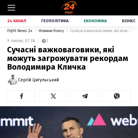
24 КАНАЛ
ГЕОПОЛІТИКА
ЕКОНОМІКА
БІЗНЕС
Fight News 24
Новини боксу
Сучасні важковаговики, які можуть загрожувати рекордам Володимира Кличка
9 липня,
07:38
2
Сучасні важковаговики, які
можуть загрожувати рекордам
Володимира Кличка
Сергій Цигульський