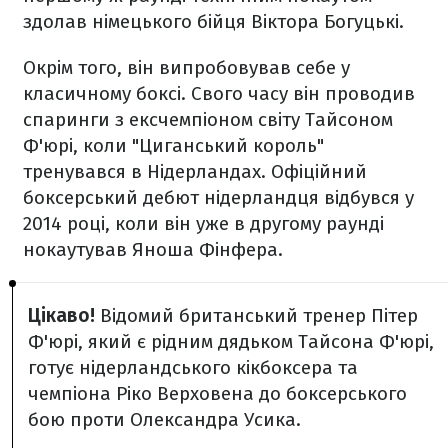
здолав німецького бійця Віктора Богуцькі.
Окрім того, він випробовував себе у
класичному боксі. Свого часу він проводив
спаринги з ексчемпіоном світу Тайсоном
Ф'юрі, коли "Циганський король"
тренувався в Нідерландах. Офіційний
боксерський дебют нідерландця відбувся у
2014 році, коли він уже в другому раунді
нокаутував Яноша Фінфера.
Цікаво!
Відомий британський тренер Пітер
Ф'юрі, який є рідним дядьком Тайсона Ф'юрі,
готує нідерландського кікбоксера та
чемпіона Ріко Верховена до боксерського
бою проти Олександра Усика.