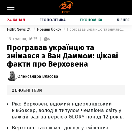
24 КАНАЛ
ГЕОПОЛІТИКА
ЕКОНОМІКА
БІЗНЕС
Fight News 24
Новини боксу
Програвав українцю та знімався з Ван Даммом: цікаві факти про Верховена
19 травня,
16:35
4
Програвав українцю та
знімався з Ван Даммом: цікаві
факти про Верховена
Олександра Власова
ОСНОВНІ ТЕЗИ
Ріко Верховен, відомий нідерландський
кікбоксер, володів титулом чемпіона світу у
важкій вазі за версією GLORY понад 12 років.
Верховен також має досвід у змішаних