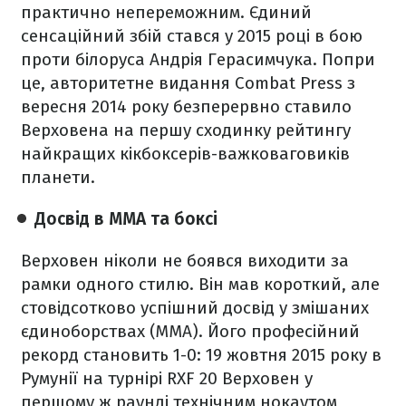
практично непереможним. Єдиний
сенсаційний збій стався у 2015 році в бою
проти білоруса Андрія Герасимчука. Попри
це, авторитетне видання Combat Press з
вересня 2014 року безперервно ставило
Верховена на першу сходинку рейтингу
найкращих кікбоксерів-важковаговиків
планети.
Досвід в ММА та боксі
Верховен ніколи не боявся виходити за
рамки одного стилю. Він мав короткий, але
стовідсотково успішний досвід у змішаних
єдиноборствах (ММА). Його професійний
рекорд становить 1-0: 19 жовтня 2015 року в
Румунії на турнірі RXF 20 Верховен у
першому ж раунді технічним нокаутом