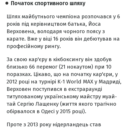
Початок спортивного шляху
Шлях майбутнього чемпіона розпочався у 6
років під керівництвом батька, Йоса
Верховена, володаря чорного поясу з
карате. Вже у віці 16 років він дебютував на
професійному рингу.
За свою кар'єру в кікбоксингу він здобув
близько 66 перемог (21 нокаутом) при 10
поразках. Цікаво, що на початку кар'єри, у
2012 році на турнірі K-1 World MAX у Мадриді,
Верховен поступився в екстрараунді
титулованому українському майстру муай-
тай Сергію Лащенку (життя якого трагічно
обірвалося в Одесі у 2015 році).
Проте з 2013 року нідерландець став