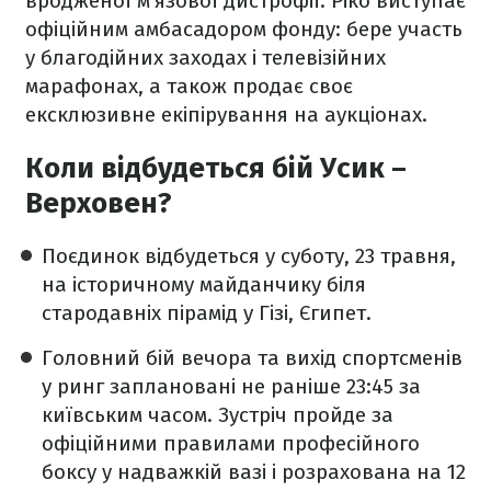
вродженої м'язової дистрофії. Ріко виступає
офіційним амбасадором фонду: бере участь
у благодійних заходах і телевізійних
марафонах, а також продає своє
ексклюзивне екіпірування на аукціонах.
Коли відбудеться бій Усик –
Верховен?
Поєдинок відбудеться у суботу, 23 травня,
на історичному майданчику біля
стародавніх пірамід у Гізі, Єгипет.
Головний бій вечора та вихід спортсменів
у ринг заплановані не раніше 23:45 за
київським часом. Зустріч пройде за
офіційними правилами професійного
боксу у надважкій вазі і розрахована на 12