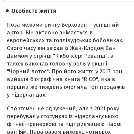
Особисте життя
Поза межами рингу Верховен – успішний
актор. Він активно знімається в
європейських та голлівудських бойовиках.
Свого часу він зіграв із Жан-Клодом Ван
Даммом у стрічці "Кікбоксер: Реванш", а
також виконав головну роль у екшні
"Чорний лотос". Про його життя у 2017 році
вийшла біографічна книга "RICO", яка в
перший же тиждень очолила топ продажів
у Нідерландах.
Спортсмен не одружений, але з 2021 року
перебуває у стосунках із нідерландською
фітнес-тренеркою та підприємицею Наомі
ван Бім. Пара разом виховує чотирьох