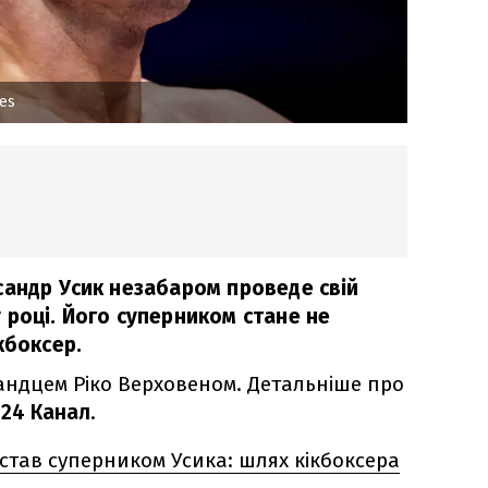
es
сандр Усик незабаром проведе свій
 році. Його суперником стане не
кбоксер.
ландцем Ріко Верховеном. Детальніше про
ь
24 Канал
.
став суперником Усика: шлях кікбоксера