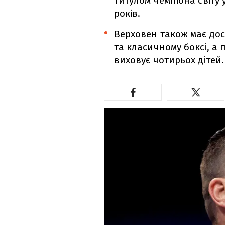
титулом чемпіона світу 
років.
Верховен також має дос
та класичному боксі, а 
виховує чотирьох дітей.