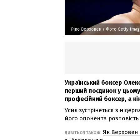
Ріко Верховен
/ Фото Getty Imag
Український боксер Олек
перший поєдинок у цьому
професійний боксер, а кі
Усик зустрінеться з нідер
його опонента розповіст
Як Верховен 
ДИВІТЬСЯ ТАКОЖ