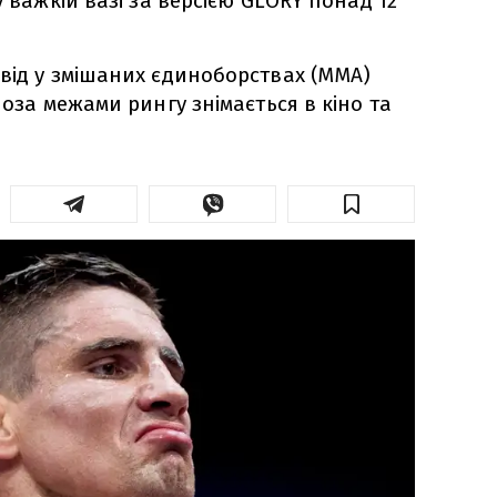
у важкій вазі за версією GLORY понад 12
від у змішаних єдиноборствах (ММА)
поза межами рингу знімається в кіно та