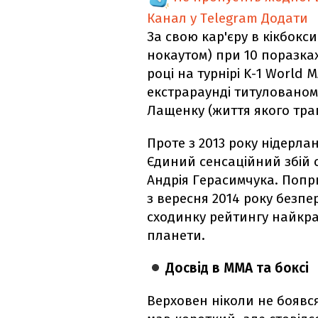
Канал у Telegram
Додати
За свою кар'єру в кікбокси
нокаутом) при 10 поразках.
році на турнірі K-1 World
екстрараунді титулованом
Лащенку (життя якого трагі
Проте з 2013 року нідерл
Єдиний сенсаційний збій с
Андрія Герасимчука. Попр
з вересня 2014 року безп
сходинку рейтингу найкра
планети.
Досвід в ММА та боксі
Верховен ніколи не боявс