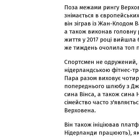
Поза межами рингу Верхов
знімається в європейських
він зіграв із Жан-Клодом В
а також виконав головну р
життя у 2017 році вийшла 
же тиждень очолила топ п
Спортсмен не одружений, а
нідерландською фітнес-тр
Пара разом виховує чотирь
попереднього шлюбу з Дже
сина Вінса, а також сина Н
сімейство часто з'являєть
Верховена.
Він також ініціював платф
Нідерланди працюють), як