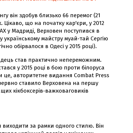
нгу він здобув близько 66 перемог (21
 Цікаво, що на початку кар'єри, у 2012
 MAX у Мадриді, Верховен поступився в
у українському майстру муай-тай Сергію
чно обірвалося в Одесі у 2015 році).
андець став практично непереможним.
тався у 2015 році в бою проти білоруса
и це, авторитетне видання Combat Press
ерервно ставило Верховена на першу
щих кікбоксерів-важковаговиків
я виходити за рамки одного стилю. Він