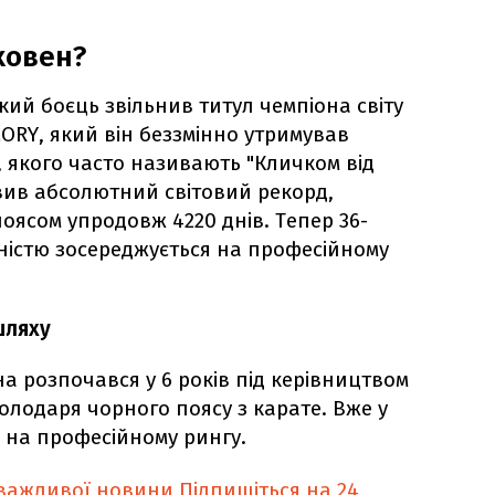
ховен?
ий боєць звільнив титул чемпіона світу
GLORY, який він беззмінно утримував
, якого часто називають "Кличком від
овив абсолютний світовий рекорд,
оясом упродовж 4220 днів. Тепер 36-
ністю зосереджується на професійному
шляху
а розпочався у 6 років під керівництвом
олодаря чорного поясу з карате. Вже у
ав на професійному рингу.
 важливої новини
Підпишіться на 24