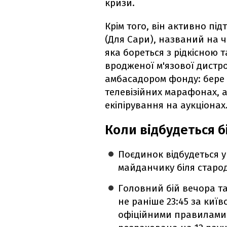
кризи.
Крім того, він активно пі
(Для Сари), названий на ч
яка бореться з рідкісною
вродженої м'язової дистро
амбасадором фонду: бере у
телевізійних марафонах, 
екіпірування на аукціонах
Коли відбудеться б
Поєдинок відбудеться у 
майданчику біля старода
Головний бій вечора та
не раніше 23:45 за київ
офіційними правилами п