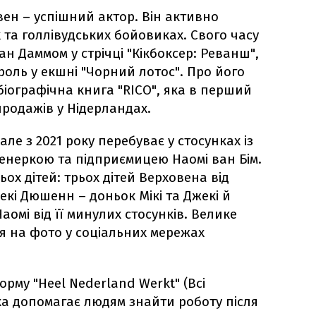
ен – успішний актор. Він активно
 та голлівудських бойовиках. Свого часу
ан Даммом у стрічці "Кікбоксер: Реванш",
оль у екшні "Чорний лотос". Про його
біографічна книга "RICO", яка в перший
родажів у Нідерландах.
ле з 2021 року перебуває у стосунках із
енеркою та підприємицею Наомі ван Бім.
ох дітей: трьох дітей Верховена від
кі Дюшенн – доньок Мікі та Джекі й
аомі від її минулих стосунків. Велике
ся на фото у соціальних мережах
орму "Heel Nederland Werkt" (Всі
а допомагає людям знайти роботу після