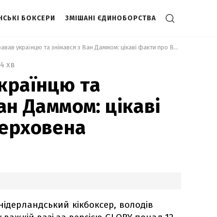
НСЬКІ БОКСЕРИ
ЗМІШАНІ ЄДИНОБОРСТВА
 Програвав українцю та знімався з Ван Даммом: цікаві факти про Верховена 
4 хв
країнцю та
ан Даммом: цікаві
Верховена
нідерландський кікбоксер, володів