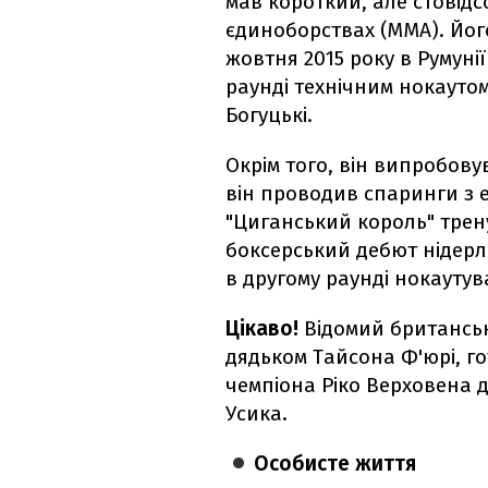
мав короткий, але стовідс
єдиноборствах (ММА). Йог
жовтня 2015 року в Румуні
раунді технічним нокаутом
Богуцькі.
Окрім того, він випробову
він проводив спаринги з е
"Циганський король" трен
боксерський дебют нідерла
в другому раунді нокауту
Цікаво!
Відомий британськ
дядьком Тайсона Ф'юрі, го
чемпіона Ріко Верховена 
Усика.
Особисте життя