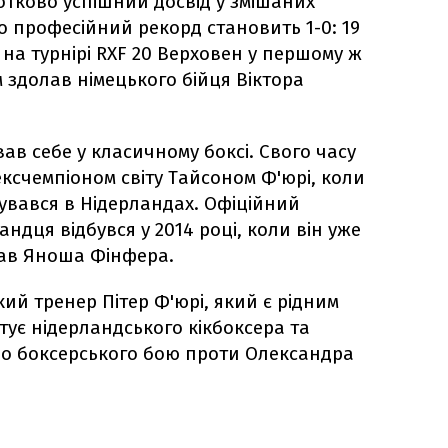
отково успішний досвід у змішаних
о професійний рекорд становить 1-0: 19
ї на турнірі RXF 20 Верховен у першому ж
 здолав німецького бійця Віктора
вав себе у класичному боксі. Свого часу
ксчемпіоном світу Тайсоном Ф'юрі, коли
увався в Нідерландах. Офіційний
ндця відбувся у 2014 році, коли він уже
вав Яноша Фінфера.
ий тренер Пітер Ф'юрі, який є рідним
тує нідерландського кікбоксера та
до боксерського бою проти Олександра