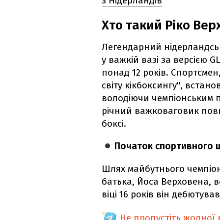
з Нідерландів
Хто такий Ріко Вер
Легендарний нідерландськ
у важкій вазі за версією 
понад 12 років. Спортсмен
світу кікбоксингу", встан
володіючи чемпіонським п
річний важковаговик пов
боксі.
Початок спортивного 
Шлях майбутнього чемпіон
батька, Йоса Верховена, в
віці 16 років він дебютув
Не пропустіть жодної