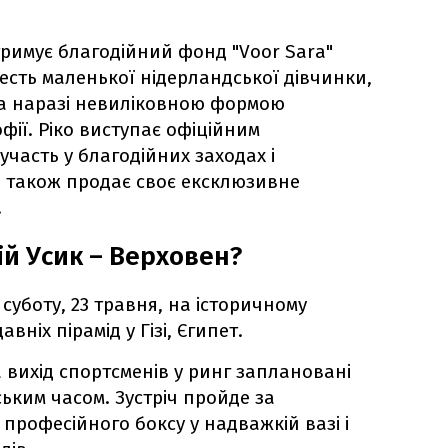
дтримує благодійний фонд "Voor Sara"
есть маленької нідерландської дівчинки,
 та наразі невиліковною формою
фії. Ріко виступає офіційним
часть у благодійних заходах і
а також продає своє ексклюзивне
.
ій Усик – Верховен?
суботу, 23 травня, на історичному
вніх пірамід у Гізі, Єгипет.
 вихід спортсменів у ринг заплановані
ським часом. Зустріч пройде за
рофесійного боксу у надважкій вазі і