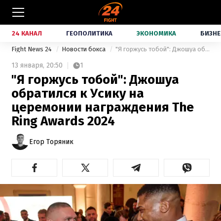
24 КАНАЛ
ГЕОПОЛИТИКА
ЭКОНОМИКА
БИЗНЕ
Fight News 24
Новости бокса
"Я горжусь тобой": Джошуа обратился к Усику на церемонии награждения The Ring Awards 2024
13 января,
20:50
1
"Я горжусь тобой": Джошуа
обратился к Усику на
церемонии награждения The
Ring Awards 2024
Егор Торяник