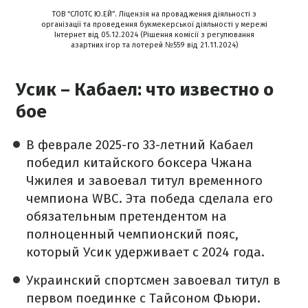
ТОВ “СЛОТС Ю.ЕЙ”. Ліцензія на провадження діяльності з
організації та проведення букмекерської діяльності у мережі
Інтернет від 05.12.2024 (Рішення комісії з регулювання
азартних ігор та лотерей №559 від 21.11.2024)
Усик – Кабаел: что известно о
бое
В феврале 2025-го 33-летний Кабаел
победил китайского боксера Чжана
Чжилея и завоевал титул временного
чемпиона WBC. Эта победа сделала его
обязательным претендентом на
полноценный чемпионский пояс,
который Усик удерживает с 2024 года.
Украинский спортсмен завоевал титул в
первом поединке с Тайсоном Фьюри.