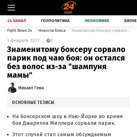
24 КАНАЛ
ГЕОПОЛИТИКА
ЭКОНОМИКА
БИЗНЕ
Fight News 24
Новости бокса
Знаменитому боксеру сорвало парик под чаю боя: он остался без волос из-за "шампуня мамы"
1 февраля,
23:17
2
Знаменитому боксеру сорвало
парик под чаю боя: он остался
без волос из-за "шампуня
мамы"
Михаил Гема
ОСНОВНЫЕ ТЕЗИСЫ
На боксерском шоу в Нью-Йорке во время
боя Джарелла Миллера сорвали парик.
Этот случай стал самым обсуждаемым