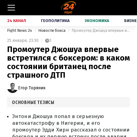
24 КАНАЛ
ГЕОПОЛИТИКА
ЭКОНОМИКА
БИЗНЕ
Fight News 24
Новости бокса
Промоутер Джошуа впервые встретился с боксером: в каком состоянии британец после страшного ДТП
25 января,
23:30
3
Промоутер Джошуа впервые
встретился с боксером: в каком
состоянии британец после
страшного ДТП
Егор Торяник
ОСНОВНЫЕ ТЕЗИСЫ
Энтони Джошуа попал в серьезную
автокатастрофу в Нигерии, и его
промоутер Эдди Хирн рассказал о состоянии
боксера и их первую встречу после аварии.