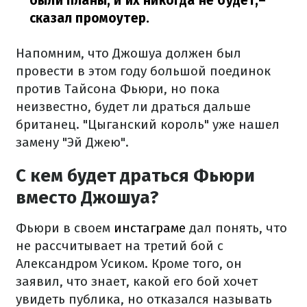
были планы, и их никогда не будет,
–
сказал промоутер.
Напомним, что Джошуа должен был
провести в этом году большой поединок
против Тайсона Фьюри, но пока
неизвестно, будет ли драться дальше
британец. "Цыганский король" уже нашел
замену "Эй Джею".
С кем будет драться Фьюри
вместо Джошуа?
Фьюри в своем
инстаграме
дал понять, что
не рассчитывает на третий бой с
Александром Усиком. Кроме того, он
заявил, что знает, какой его бой хочет
увидеть публика, но отказался называть