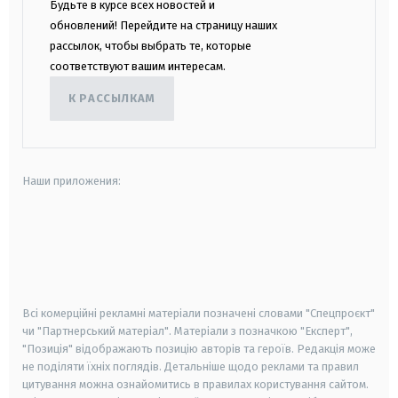
Будьте в курсе всех новостей и
обновлений! Перейдите на страницу наших
рассылок, чтобы выбрать те, которые
соответствуют вашим интересам.
К РАССЫЛКАМ
Наши приложения:
android
apple
smart tv
samsung smart tv
Всі комерційні рекламні матеріали позначені словами "Спецпроєкт"
чи "Партнерський матеріал". Матеріали з позначкою "Експерт",
"Позиція" відображають позицію авторів та героїв. Редакція може
не поділяти їхніх поглядів. Детальніше щодо реклами та правил
цитування можна ознайомитись в правилах користування сайтом.